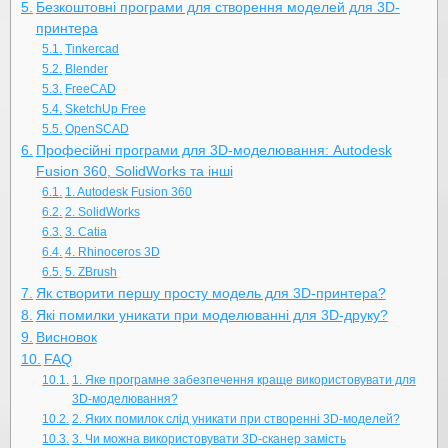
Безкоштовні програми для створення моделей для 3D-
принтера
Tinkercad
Blender
FreeCAD
SketchUp Free
OpenSCAD
Професійні програми для 3D-моделювання: Autodesk
Fusion 360, SolidWorks та інші
1. Autodesk Fusion 360
2. SolidWorks
3. Catia
4. Rhinoceros 3D
5. ZBrush
Як створити першу просту модель для 3D-принтера?
Які помилки уникати при моделюванні для 3D-друку?
Висновок
FAQ
1. Яке програмне забезпечення краще використовувати для
3D-моделювання?
2. Яких помилок слід уникати при створенні 3D-моделей?
3. Чи можна використовувати 3D-сканер замість