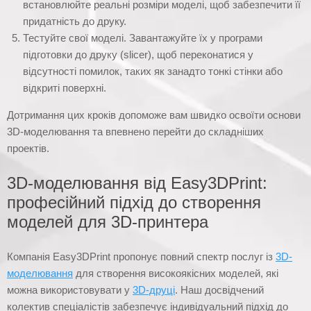
встановлюйте реальні розміри моделі, щоб забезпечити її
придатність до друку.
Тестуйте свої моделі. Завантажуйте їх у програми
підготовки до друку (slicer), щоб переконатися у
відсутності помилок, таких як занадто тонкі стінки або
відкриті поверхні.
Дотримання цих кроків допоможе вам швидко освоїти основи
3D-моделювання та впевнено перейти до складніших
проектів.
3D-моделювання від Easy3DPrint:
професійний підхід до створення
моделей для 3D-принтера
Компанія Easy3DPrint пропонує повний спектр послуг із
3D-
моделювання
для створення високоякісних моделей, які
можна використовувати у
3D-друці
. Наш досвідчений
колектив спеціалістів забезпечує індивідуальний підхід до