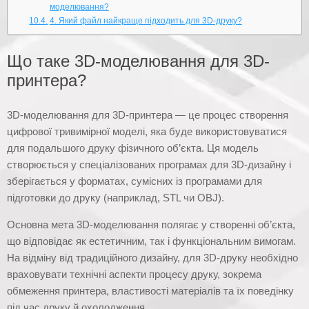
моделювання?
4. Який файл найкраще підходить для 3D-друку?
Що таке 3D-моделювання для 3D-
принтера?
3D-моделювання для 3D-принтера — це процес створення
цифрової тривимірної моделі, яка буде використовуватися
для подальшого друку фізичного об’єкта. Ця модель
створюється у спеціалізованих програмах для 3D-дизайну і
зберігається у форматах, сумісних із програмами для
підготовки до друку (наприклад, STL чи OBJ).
Основна мета 3D-моделювання полягає у створенні об’єкта,
що відповідає як естетичним, так і функціональним вимогам.
На відміну від традиційного дизайну, для 3D-друку необхідно
враховувати технічні аспекти процесу друку, зокрема
обмеження принтера, властивості матеріалів та їх поведінку
під час друку й охолодження.