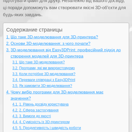
підготувати файл для друку. Незалежно від вашого досвіду,
ці поради допоможуть вам створювати якісні 3D-об’єкти для
будь-яких завдань.
Содержание страницы
Що таке 3D-моделювання для 3D-принтера?
Основи 3D-моделювання: з чого почати?
3D-моделювання від Easy3DPrint: професійний підхід до
створення моделей для 3D-принтера
Що таке 3D-моделювання?
Програми, які ми використовуємо
Коли потрібне 3D-моделювання?
Переваги співпраці з Easy3DPrint
Як замовити 3D-моделювання?
Чому вибір програми для 3D-моделювання має
значення?
1. Рівень досвіду користувача
2. Сфера застосування
3. Вимоги до якості
4. Сумісність із 3D-принтером
5. Продуктивність і швидкість роботи