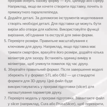
програмі оберіть базову форму — куб, циліндр або сферу.
Наприклад, якщо ви хочете створити підставку, почніть із
прямокутного паралелепіпеда.
Додайте деталі. За допомогою інструментів моделювання
створіть необхідні деталі. Для підставки це можуть бути
вирізи або отвори для кабелю. Використовуйте функції
вирізання, об’єднання та екструзії для зміни форми.
Перевірте розміри. Правильне масштабування є
ключовим для друку. Наприклад, якщо підставка має
тримати смартфон, врахуйте його розміри, додайте кілька
міліметрів для зазору. Встановіть одиниці виміру в
міліметрах, щоб уникнути помилок під час друку.
Зберігайте правильний формат. Після завершення моделі
збережіть її у форматі STL або OBJ — це стандартні
формати для 3D-друку. Цей файл буде
використовуватись у програмі підготовки (slicer) для
налаштування параметрів друку.
Перевірте модель у програмі підготовки. Завантажте файл
у slicer (наприклад, Cura або PrusaSlicer), щоб перевірити,