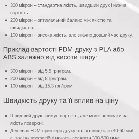
300 мікрон – стандартна якість, швидший друк і нижча
вартість.
200 мікрон – оптимальний баланс між якістю та
швидкістю.
100 мікрон – висока якість, але значно довший час друку.
Приклад вартості FDM-друку з PLA або
ABS залежно від висоти шару:
300 мікрон – від 5,5 грн/грам.
200 мікрон – від 8 грн/грам.
100 мікрон – від 15,3 грн/грам.
Швидкість друку та її вплив на ціну
Швидший друк знижує вартість, але може впливати на
якість поверхні.
Дешевші FDM-принтери друкують зі швидкістю 40-60 мм/
с, тоді як професійні можуть досягати 300-500 мм/с.