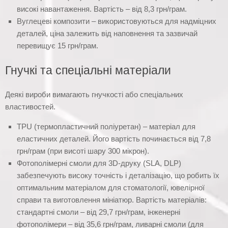
високі навантаження. Вартість – від 8,3 грн/грам.
Вуглецеві композити – використовуються для надміцних
деталей, ціна залежить від наповнення та зазвичай
перевищує 15 грн/грам.
Гнучкі та спеціальні матеріали
Деякі вироби вимагають гнучкості або спеціальних
властивостей.
TPU (термопластичний поліуретан) – матеріал для
еластичних деталей. Його вартість починається від 7,8
грн/грам (при висоті шару 300 мікрон).
Фотополімерні смоли для 3D-друку (SLA, DLP)
забезпечують високу точність і деталізацію, що робить їх
оптимальним матеріалом для стоматології, ювелірної
справи та виготовлення мініатюр. Вартість матеріалів:
стандартні смоли – від 29,7 грн/грам, інженерні
фотополімери – від 35,6 грн/грам, ливарні смоли (для