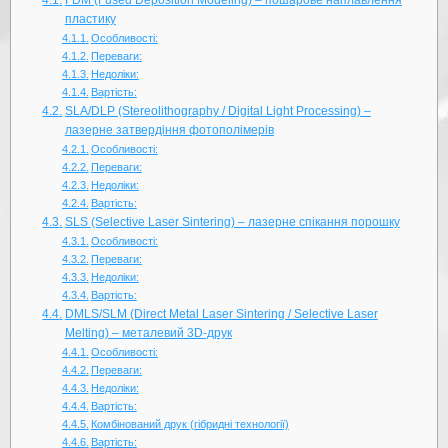
FDM (Fused Deposition Modeling) – пошарове наплавлення
пластику
Особливості:
Переваги:
Недоліки:
Вартість:
SLA/DLP (Stereolithography / Digital Light Processing) –
лазерне затвердіння фотополімерів
Особливості:
Переваги:
Недоліки:
Вартість:
SLS (Selective Laser Sintering) – лазерне спікання порошку
Особливості:
Переваги:
Недоліки:
Вартість:
DMLS/SLM (Direct Metal Laser Sintering / Selective Laser
Melting) – металевий 3D-друк
Особливості:
Переваги:
Недоліки:
Вартість:
Комбінований друк (гібридні технології)
Вартість: