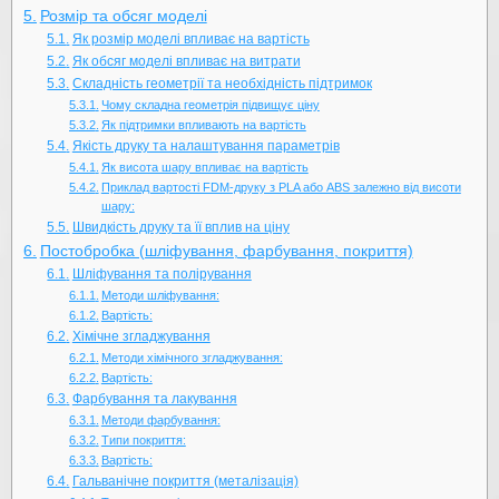
Розмір та обсяг моделі
Як розмір моделі впливає на вартість
Як обсяг моделі впливає на витрати
Складність геометрії та необхідність підтримок
Чому складна геометрія підвищує ціну
Як підтримки впливають на вартість
Якість друку та налаштування параметрів
Як висота шару впливає на вартість
Приклад вартості FDM-друку з PLA або ABS залежно від висоти
шару:
Швидкість друку та її вплив на ціну
Постобробка (шліфування, фарбування, покриття)
Шліфування та полірування
Методи шліфування:
Вартість:
Хімічне згладжування
Методи хімічного згладжування:
Вартість:
Фарбування та лакування
Методи фарбування:
Типи покриття:
Вартість:
Гальванічне покриття (металізація)