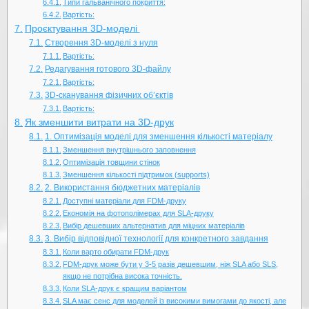
Типи гальванічного покриття:
Вартість:
Проєктування 3D-моделі
Створення 3D-моделі з нуля
Вартість:
Редагування готового 3D-файлу
Вартість:
3D-сканування фізичних об’єктів
Вартість:
Як зменшити витрати на 3D-друк
1. Оптимізація моделі для зменшення кількості матеріалу
Зменшення внутрішнього заповнення
Оптимізація товщини стінок
Зменшення кількості підтримок (supports)
2. Використання бюджетних матеріалів
Доступні матеріали для FDM-друку
Економія на фотополімерах для SLA-друку
Вибір дешевших альтернатив для міцних матеріалів
3. Вибір відповідної технології для конкретного завдання
Коли варто обирати FDM-друк
FDM-друк може бути у 3-5 разів дешевшим, ніж SLA або SLS,
якщо не потрібна висока точність.
Коли SLA-друк є кращим варіантом
SLA має сенс для моделей із високими вимогами до якості, але