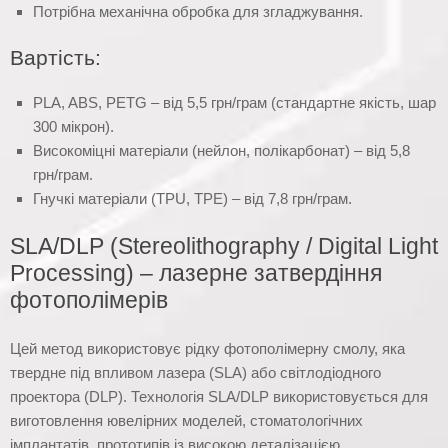
Потрібна механічна обробка для згладжування.
Вартість:
PLA, ABS, PETG – від 5,5 грн/грам (стандартне якість, шар
300 мікрон).
Високоміцні матеріали (нейлон, полікарбонат) – від 5,8
грн/грам.
Гнучкі матеріали (TPU, TPE) – від 7,8 грн/грам.
SLA/DLP (Stereolithography / Digital Light
Processing) – лазерне затвердіння
фотополімерів
Цей метод використовує рідку фотополімерну смолу, яка
твердне під впливом лазера (SLA) або світлодіодного
проектора (DLP). Технологія SLA/DLP використовується для
виготовлення ювелірних моделей, стоматологічних
імплантатів, прототипів із високою деталізацією.