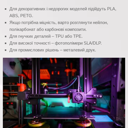
Для декоративних і недорогих моделей підійдуть PLA,
ABS, PETG.
Якщо потрібна міцність, варто розглянути нейлон,
полікарбонат або карбонові композити.
Для гнучких деталей – TPU або TPE.
Для високої точності – фотополімери SLA/DLP.
Для промислових рішень – металевий друк.