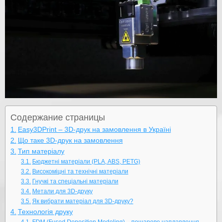
Содержание страницы
Easy3DPrint – 3D-друк на замовлення в Україні
Що таке 3D-друк на замовлення
Тип матеріалу
Бюджетні матеріали (PLA, ABS, PETG)
Високоміцні та технічні матеріали
Гнучкі та спеціальні матеріали
Метали для 3D-друку
Як вибрати матеріал для 3D-друку?
Технологія друку