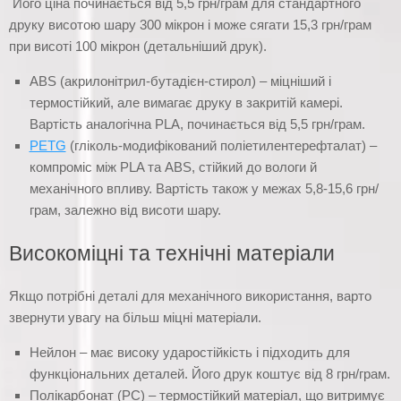
Його ціна починається від 5,5 грн/грам для стандартного
друку висотою шару 300 мікрон і може сягати 15,3 грн/грам
при висоті 100 мікрон (детальніший друк).
ABS (акрилонітрил-бутадієн-стирол) – міцніший і
термостійкий, але вимагає друку в закритій камері.
Вартість аналогічна PLA, починається від 5,5 грн/грам.
PETG
(гліколь-модифікований поліетилентерефталат) –
компроміс між PLA та ABS, стійкий до вологи й
механічного впливу. Вартість також у межах 5,8-15,6 грн/
грам, залежно від висоти шару.
Високоміцні та технічні матеріали
Якщо потрібні деталі для механічного використання, варто
звернути увагу на більш міцні матеріали.
Нейлон – має високу ударостійкість і підходить для
функціональних деталей. Його друк коштує від 8 грн/грам.
Полікарбонат (PC) – термостійкий матеріал, що витримує