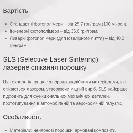
Вартість:
Стандартні фотополімери – від 29,7 грн/грам (100 мікрон).
Інженерні фотополімери – від 35,6 грн/грам.
Ливарні фотополімери (для ювелірного лиття) – від 40,2
грн/грам.
SLS (Selective Laser Sintering) –
лазерне спікання порошку
Ця технологія працює з порошкоподібними матеріалами, які
спікаються лазером, утворюючи міцний виріб. SLS найкраще
підходить для функціональних механічних деталей,
прототипування в автомобільній та аерокосмічній галузях.
Особливості:
Матеріали: нейлонові порошки, армовані композити.