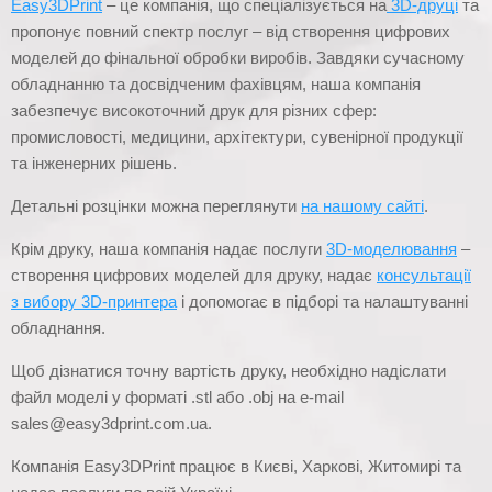
Easy3DPrint
– це компанія, що спеціалізується на
3D-друці
та
пропонує повний спектр послуг – від створення цифрових
моделей до фінальної обробки виробів. Завдяки сучасному
обладнанню та досвідченим фахівцям, наша компанія
забезпечує високоточний друк для різних сфер:
промисловості, медицини, архітектури, сувенірної продукції
та інженерних рішень.
Детальні розцінки можна переглянути
на нашому сайті
.
Крім друку, наша компанія надає послуги
3D-моделювання
–
створення цифрових моделей для друку, надає
консультації
з вибору 3D-принтера
і допомогає в підборі та налаштуванні
обладнання.
Щоб дізнатися точну вартість друку, необхідно надіслати
файл моделі у форматі .stl або .obj на e-mail
sales@easy3dprint.com.ua
.
Компанія Easy3DPrint працює в Києві, Харкові, Житомирі та