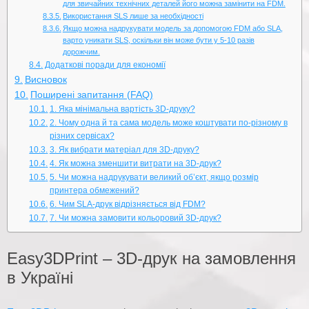
для звичайних технічних деталей його можна замінити на FDM.
Використання SLS лише за необхідності
Якщо можна надрукувати модель за допомогою FDM або SLA,
варто уникати SLS, оскільки він може бути у 5-10 разів
дорожчим.
Додаткові поради для економії
Висновок
Поширені запитання (FAQ)
1. Яка мінімальна вартість 3D-друку?
2. Чому одна й та сама модель може коштувати по-різному в
різних сервісах?
3. Як вибрати матеріал для 3D-друку?
4. Як можна зменшити витрати на 3D-друк?
5. Чи можна надрукувати великий об’єкт, якщо розмір
принтера обмежений?
6. Чим SLA-друк відрізняється від FDM?
7. Чи можна замовити кольоровий 3D-друк?
Easy3DPrint – 3D-друк на замовлення
в Україні