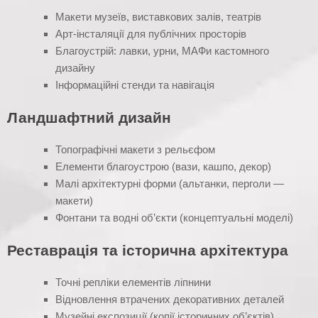
Макети музеїв, виставкових залів, театрів
Арт-інсталяції для публічних просторів
Благоустрій: лавки, урни, МАФи кастомного
дизайну
Інформаційні стенди та навігація
Ландшафтний дизайн
Топографічні макети з рельєфом
Елементи благоустрою (вази, кашпо, декор)
Малі архітектурні форми (альтанки, перголи —
макети)
Фонтани та водні об’єкти (концептуальні моделі)
Реставрація та історична архітектура
Точні репліки елементів ліпнини
Відновлення втрачених декоративних деталей
Музейні експозиції (копії історичних об’єктів)