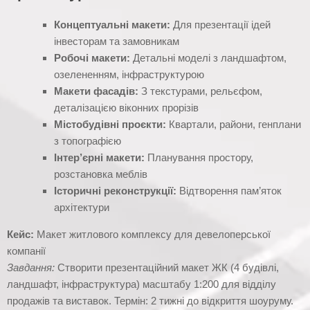
Концептуальні макети:
Для презентації ідей
інвесторам та замовникам
Робочі макети:
Детальні моделі з ландшафтом,
озелененням, інфраструктурою
Макети фасадів:
З текстурами, рельєфом,
деталізацією віконних прорізів
Містобудівні проєкти:
Квартали, райони, генплани
з топографією
Інтер’єрні макети:
Планування простору,
розстановка меблів
Історичні реконструкції:
Відтворення пам’яток
архітектури
Кейс:
Макет житлового комплексу для девелоперської
компанії
Завдання:
Створити презентаційний макет ЖК (4 будівлі,
ландшафт, інфраструктура) масштабу 1:200 для відділу
продажів та виставок. Термін: 2 тижні до відкриття шоуруму.