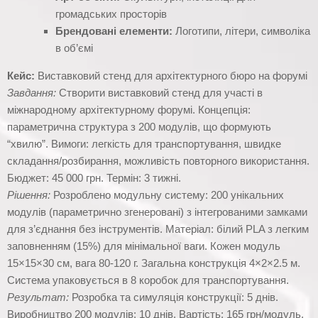
громадських просторів
Брендовані елементи:
Логотипи, літери, символіка
в об’ємі
Кейс:
Виставковий стенд для архітектурного бюро на форумі
Завдання:
Створити виставковий стенд для участі в
міжнародному архітектурному форумі. Концепція:
параметрична структура з 200 модулів, що формують
“хвилю”. Вимоги: легкість для транспортування, швидке
складання/розбирання, можливість повторного використання.
Бюджет: 45 000 грн. Термін: 3 тижні.
Рішення:
Розроблено модульну систему: 200 унікальних
модулів (параметрично згенеровані) з інтегрованими замками
для з’єднання без інструментів. Матеріал: білий PLA з легким
заповненням (15%) для мінімальної ваги. Кожен модуль
15×15×30 см, вага 80-120 г. Загальна конструкція 4×2×2.5 м.
Система упаковується в 8 коробок для транспортування.
Результат:
Розробка та симуляція конструкції: 5 днів.
Виробництво 200 модулів: 10 днів. Вартість: 165 грн/модуль,