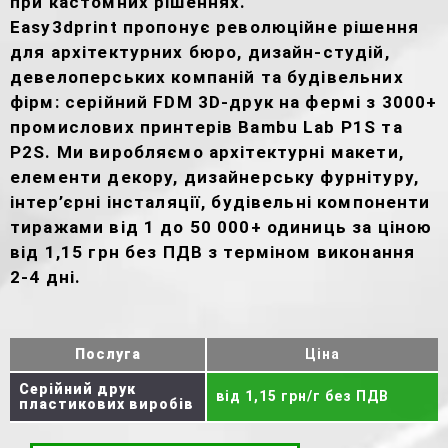
при кастомних рішеннях.
Easy3dprint пропонує революційне рішення
для архітектурних бюро, дизайн-студій,
девелоперських компаній та будівельних
фірм: серійний FDM 3D-друк на фермі з 3000+
промислових принтерів Bambu Lab P1S та
P2S. Ми виробляємо архітектурні макети,
елементи декору, дизайнерську фурнітуру,
інтер’єрні інсталяції, будівельні компоненти
тиражами від 1 до 50 000+ одиниць за ціною
від 1,15 грн без ПДВ з терміном виконання
2-4 дні.
Послуга
Ціна
Серійний друк
від 1,15 грн/г без ПДВ
пластикових виробів