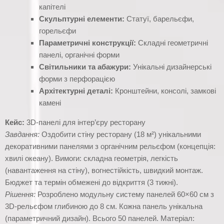
капітелі
Скульптурні елементи:
Статуї, барельєфи,
горельєфи
Параметричні конструкції:
Складні геометричні
панелі, органічні форми
Світильники та абажури:
Унікальні дизайнерські
форми з перфорацією
Архітектурні деталі:
Кронштейни, консолі, замкові
камені
Кейс:
3D-панелі для інтер’єру ресторану
Завдання:
Оздобити стіну ресторану (18 м²) унікальними
декоративними панелями з органічним рельєфом (концепція:
хвилі океану). Вимоги: складна геометрія, легкість
(навантаження на стіну), вогнестійкість, швидкий монтаж.
Бюджет та термін обмежені до відкриття (3 тижні).
Рішення:
Розроблено модульну систему панелей 60×60 см з
3D-рельєфом глибиною до 8 см. Кожна панель унікальна
(параметричний дизайн). Всього 50 панелей. Матеріал: