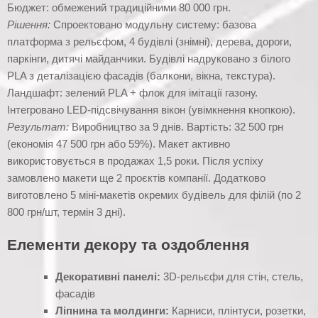
Бюджет: обмежений традиційними 80 000 грн.
Рішення:
Спроектовано модульну систему: базова
платформа з рельєфом, 4 будівлі (знімні), дерева, дороги,
паркінги, дитячі майданчики. Будівлі надруковано з білого
PLA з деталізацією фасадів (балкони, вікна, текстура).
Ландшафт: зелений PLA + флок для імітації газону.
Інтегровано LED-підсвічування вікон (увімкнення кнопкою).
Результат:
Виробництво за 9 днів. Вартість: 32 500 грн
(економія 47 500 грн або 59%). Макет активно
використовується в продажах 1,5 роки. Після успіху
замовлено макети ще 2 проєктів компанії. Додатково
виготовлено 5 міні-макетів окремих будівель для філій (по 2
800 грн/шт, термін 3 дні).
Елементи декору та оздоблення
Декоративні панелі:
3D-рельєфи для стін, стель,
фасадів
Ліпнина та молдинги:
Карниси, плінтуси, розетки,