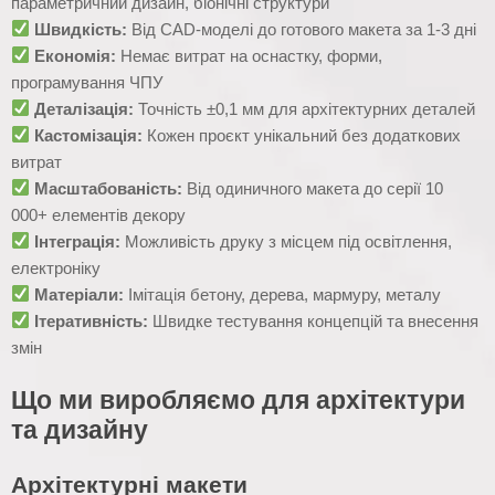
параметричний дизайн, біонічні структури
Швидкість:
Від CAD-моделі до готового макета за 1-3 дні
Економія:
Немає витрат на оснастку, форми,
програмування ЧПУ
Деталізація:
Точність ±0,1 мм для архітектурних деталей
Кастомізація:
Кожен проєкт унікальний без додаткових
витрат
Масштабованість:
Від одиничного макета до серії 10
000+ елементів декору
Інтеграція:
Можливість друку з місцем під освітлення,
електроніку
Матеріали:
Імітація бетону, дерева, мармуру, металу
Ітеративність:
Швидке тестування концепцій та внесення
змін
Що ми виробляємо для архітектури
та дизайну
Архітектурні макети