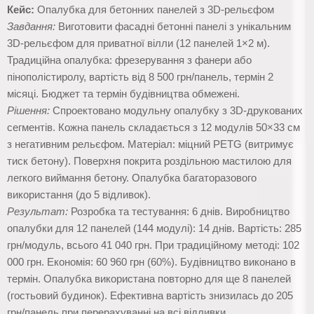
Кейс:
Опалубка для бетонних панелей з 3D-рельєфом
Завдання:
Виготовити фасадні бетонні панелі з унікальним
3D-рельєфом для приватної вілли (12 панелей 1×2 м).
Традиційна опалубка: фрезерування з фанери або
пінополістиролу, вартість від 8 500 грн/панель, термін 2
місяці. Бюджет та термін будівництва обмежені.
Рішення:
Спроектовано модульну опалубку з 3D-друкованих
сегментів. Кожна панель складається з 12 модулів 50×33 см
з негативним рельєфом. Матеріал: міцний PETG (витримує
тиск бетону). Поверхня покрита роздільною мастилою для
легкого виймання бетону. Опалубка багаторазового
використання (до 5 відливок).
Результат:
Розробка та тестування: 6 днів. Виробництво
опалубки для 12 панелей (144 модулі): 14 днів. Вартість: 285
грн/модуль, всього 41 040 грн. При традиційному методі: 102
000 грн. Економія: 60 960 грн (60%). Будівництво виконано в
термін. Опалубка використана повторно для ще 8 панелей
(гостьовий будинок). Ефективна вартість знизилась до 205
грн/панель при перерахуванні на всі відливки.