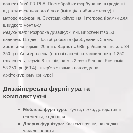
вогнестійкий FR-PLA. Постобробка: фарбування в градієнті
від темно-синього до білого (імітація глибини океану) +
матове лакування. Система кріплення: інтегровані замки для
швидкого монтажу.
Результат:
Розробка дизайну: 4 дні. Виробництво 50
панелей: 11 днів. Постобробка та фарбування: 5 днів.
Загальний термін: 20 днів. Вартість: 685 грн/панель, всього 34
250 грн. Альтернатива (гіпсові панелі на замовлення): 1 850
грн/панель, термін 6 тижнів, вага в 3 рази більша. Економія:
58 250 грн (63%). Інтер’єр отримав нагороду на
архітектурному конкурсі.
Дизайнерська фурнітура та
комплектуючі
Меблева фурнітура:
Ручки, ніжки, декоративні
елементи, з’єднання
Дверна фурнітура:
Кастомні ручки, накладки,
замкові планки