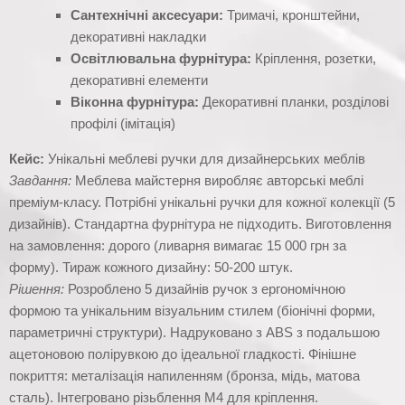
Сантехнічні аксесуари:
Тримачі, кронштейни,
декоративні накладки
Освітлювальна фурнітура:
Кріплення, розетки,
декоративні елементи
Віконна фурнітура:
Декоративні планки, розділові
профілі (імітація)
Кейс:
Унікальні меблеві ручки для дизайнерських меблів
Завдання:
Меблева майстерня виробляє авторські меблі
преміум-класу. Потрібні унікальні ручки для кожної колекції (5
дизайнів). Стандартна фурнітура не підходить. Виготовлення
на замовлення: дорого (ливарня вимагає 15 000 грн за
форму). Тираж кожного дизайну: 50-200 штук.
Рішення:
Розроблено 5 дизайнів ручок з ергономічною
формою та унікальним візуальним стилем (біонічні форми,
параметричні структури). Надруковано з ABS з подальшою
ацетоновою полірувкою до ідеальної гладкості. Фінішне
покриття: металізація напиленням (бронза, мідь, матова
сталь). Інтегровано різьблення M4 для кріплення.