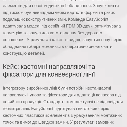
елементів для нової модифікації обладнання. Запуск лиття
під тиском був невигідним через вартість форми та ризик
подальших конструктивних змін. Команда Easy3dprint
адаптувала моделі під серійний FDM 3D-друк, оптимізувала
геометрію та запустила виготовлення без дорогого
оснащення. У результаті клієнт швидше запустив нову серію
обладнання і зберіг можливість оперативно оновлювати
конструкцію деталей.
Кейс: кастомні направляючі та
фіксатори для конвеєрної лінії
Інтегратору виробничої лінії були потрібні нестандартні
направляючі, упори та фіксатори для адаптації конвеєра під
новий тип продукції. Стандартні комплектуючі не відповідали
геометрії лінії. Easy3dprint підготував і виготовив серію
кастомних пластикових елементів з урахуванням монтажних
точок та вимог до швидкої заміни. У результаті замовник