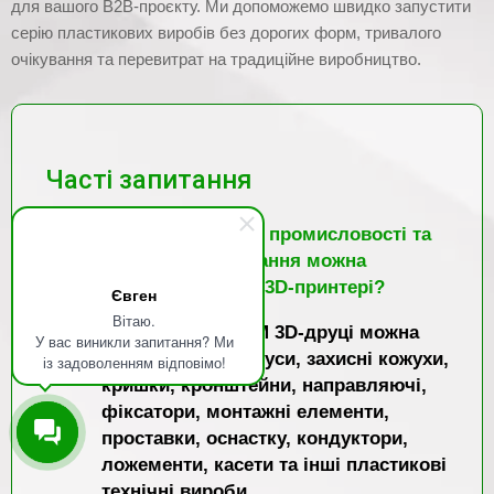
для вашого B2B-проєкту. Ми допоможемо швидко запустити
серію пластикових виробів без дорогих форм, тривалого
очікування та перевитрат на традиційне виробництво.
Часті запитання
Які деталі для промисловості та
машинобудування можна
виготовити на 3D-принтері?
Євген
Вітаю.
На серійному FDM 3D-друці можна
У вас виникли запитання? Ми
виготовляти корпуси, захисні кожухи,
із задоволенням відповімо!
кришки, кронштейни, направляючі,
фіксатори, монтажні елементи,
проставки, оснастку, кондуктори,
ложементи, касети та інші пластикові
технічні вироби.