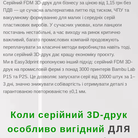
Серійний FDM 3D-друк для бізнесу за ціною від 1,15 грн без
ПДВ — це сучасна альтернатива литтю під тиском, ЧПУ та
вакуумному формуванню для малих і середніх серій
пластикових виробів. У сучасних умовах, коли ланцюги
постачань нестабільні, а час виходу на ринок критично
важливий, багато промислових компаній продовжують
переплачувати за класичні методи виробництва навіть тоді,
коли серійний 3D-друк дає кращу економіку проєкту.
Ми в Easy3dprint пропонуємо інший підхід: серійний FDM 3D-
друк на промисловій фермі з понад 3000 принтерів Bambu Lab
P1S та P2S. Це дозволяє запускати серії від 10000 штук за 1–
3 дні, значно знижувати собівартість і отримувати деталі з
гарантованою повторюваністю ±0,1 мм.
Коли серійний 3D-друк
для
особливо вигідний