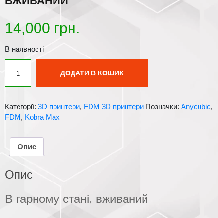
ВЖИВАНИЙ
14,000
грн.
В наявності
Anycubic
ДОДАТИ В КОШИК
Kobra
Max,
стан
Категорії:
3D принтери
,
FDM 3D принтери
Позначки:
Anycubic
,
вживаний
FDM
,
Kobra Max
кількість
Опис
Опис
В гарному стані, вживаний