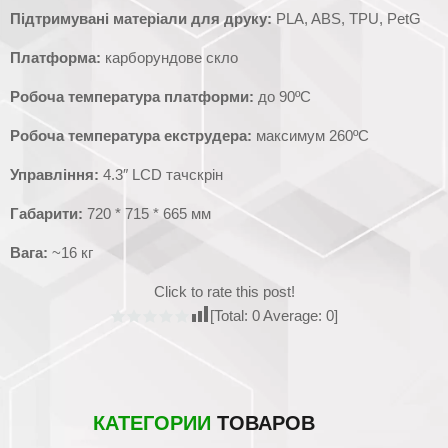
Підтримувані матеріали для друку:
PLA, ABS, ТPU, PetG
Платформа:
карборундове скло
Робоча температура платформи:
до 90ºC
Робоча температура екструдера:
максимум 260ºC
Управління:
4.3″ LCD тачскрін
Габарити:
720 * 715 * 665 мм
Вага:
~16 кг
Click to rate this post!
[Total:
0
Average:
0
]
КАТЕГОРИИ
ТОВАРОВ