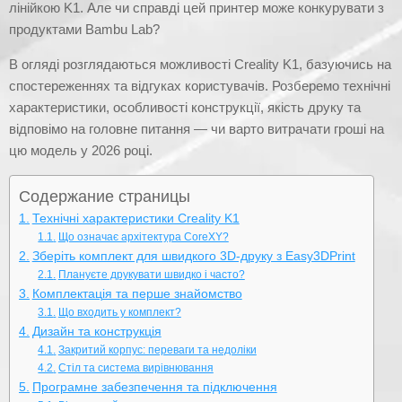
лінійкою K1. Але чи справді цей принтер може конкурувати з
продуктами Bambu Lab?
В огляді розглядаються можливості Creality K1, базуючись на
спостереженнях та відгуках користувачів. Розберемо технічні
характеристики, особливості конструкції, якість друку та
відповімо на головне питання — чи варто витрачати гроші на
цю модель у 2026 році.
Содержание страницы
Технічні характеристики Creality K1
Що означає архітектура CoreXY?
Зберіть комплект для швидкого 3D-друку з Easy3DPrint
Плануєте друкувати швидко і часто?
Комплектація та перше знайомство
Що входить у комплект?
Дизайн та конструкція
Закритий корпус: переваги та недоліки
Стіл та система вирівнювання
Програмне забезпечення та підключення