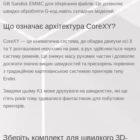
GB Sandisk EMMC для зберігання файлів. Це дозволяє
швидко обробляти G-код навіть складних моделей.
Що означає архітектура CoreXY?
CoreXY — це кінематична система, де обидва двигуни осі X
та Y розташовані нерухомо на рамі, а рух здійснюється через
систему ременів. Це знижує масу рухомих частин і дозволяє
досягати значно вищих швидкостей та прискорень порівняно
з традиційною картезіанською системою принтерів типу
Ender.
Завдяки цьому K1 може друкувати на швидкостях, які ще
п’ять років тому здавалися фантастикою для побутових
принтерів.
Зберіть комплект для швидкого 3D-