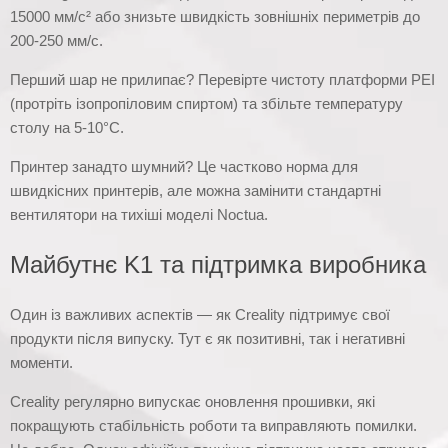
15000 мм/с² або знизьте швидкість зовнішніх периметрів до
200-250 мм/с.
Перший шар не прилипає? Перевірте чистоту платформи PEI
(протріть ізопропіловим спиртом) та збільте температуру
столу на 5-10°C.
Принтер занадто шумний? Це частково норма для
швидкісних принтерів, але можна замінити стандартні
вентилятори на тихіші моделі Noctua.
Майбутнє K1 та підтримка виробника
Один із важливих аспектів — як Creality підтримує свої
продукти після випуску. Тут є як позитивні, так і негативні
моменти.
Creality регулярно випускає оновлення прошивки, які
покращують стабільність роботи та виправляють помилки.