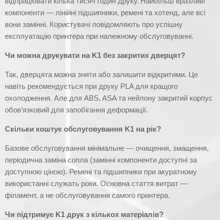
відпрацювати кілька тисяч годин друку. Найбільш вразливі
компоненти — лінійні підшипники, ремені та хотенд, але всі
вони замінні. Користувачі повідомляють про успішну
експлуатацію принтера при належному обслуговуванні.
Чи можна друкувати на K1 без закритих дверцят?
Так, дверцята можна зняти або залишити відкритими. Це
навіть рекомендується при друку PLA для кращого
охолодження. Але для ABS, ASA та нейлону закритий корпус
обов’язковий для запобігання деформації.
Скільки коштує обслуговування K1 на рік?
Базове обслуговування мінімальне — очищення, змащення,
періодична заміна сопла (замінні компоненти доступні за
доступною ціною). Ремені та підшипники при акуратному
використанні служать роки. Основна стаття витрат —
філамент, а не обслуговування самого принтера.
Чи підтримує K1 друк з кількох матеріалів?