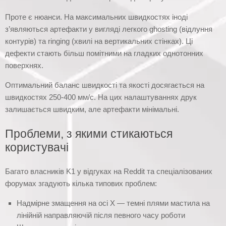
Проте є нюанси. На максимальних швидкостях іноді
з’являються артефакти у вигляді легкого ghosting (відлуння
контурів) та ringing (хвилі на вертикальних стінках). Ці
дефекти стають більш помітними на гладких однотонних
поверхнях.
Оптимальний баланс швидкості та якості досягається на
швидкостях 250-400 мм/с. На цих налаштуваннях друк
залишається швидким, але артефакти мінімальні.
Проблеми, з якими стикаються
користувачі
Багато власників K1 у відгуках на Reddit та спеціалізованих
форумах згадують кілька типових проблем:
Надмірне змащення на осі X — темні плями мастила на
лінійній направляючій після певного часу роботи