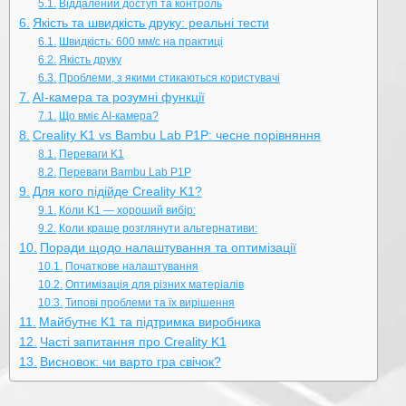
Віддалений доступ та контроль
Якість та швидкість друку: реальні тести
Швидкість: 600 мм/с на практиці
Якість друку
Проблеми, з якими стикаються користувачі
AI-камера та розумні функції
Що вміє AI-камера?
Creality K1 vs Bambu Lab P1P: чесне порівняння
Переваги K1
Переваги Bambu Lab P1P
Для кого підійде Creality K1?
Коли K1 — хороший вибір:
Коли краще розглянути альтернативи:
Поради щодо налаштування та оптимізації
Початкове налаштування
Оптимізація для різних матеріалів
Типові проблеми та їх вирішення
Майбутнє K1 та підтримка виробника
Часті запитання про Creality K1
Висновок: чи варто гра свічок?