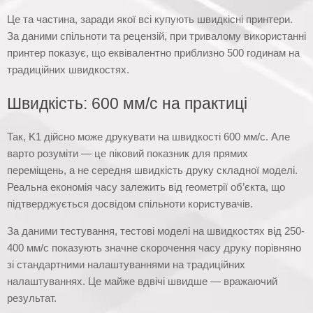
Це та частина, заради якої всі купують швидкісні принтери.
За даними спільноти та рецензій, при тривалому використанні
принтер показує, що еквівалентно приблизно 500 годинам на
традиційних швидкостях.
Швидкість: 600 мм/с на практиці
Так, K1 дійсно може друкувати на швидкості 600 мм/с. Але
варто розуміти — це піковий показник для прямих
переміщень, а не середня швидкість друку складної моделі.
Реальна економія часу залежить від геометрії об’єкта, що
підтверджується досвідом спільноти користувачів.
За даними тестування, тестові моделі на швидкостях від 250-
400 мм/с показують значне скорочення часу друку порівняно
зі стандартними налаштуваннями на традиційних
налаштуваннях. Це майже вдвічі швидше — вражаючий
результат.