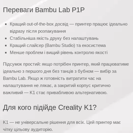
Переваги Bambu Lab P1P
Кращий out-of-the-box досвід — принтер працює ідеально
відразу після розпакування
Стабільніша якість друку без налаштувань
Кращий слайсер (Bambu Studio) та екосистема
Менше проблем і вищий рівень контролю якості
Підсумок простий: якщо потрібен принтер, який працюватиме
ідеально з першого дня без танців з бубном — вибір за
Bambu Lab. Якщо ж готовність витратити час на
налаштування не лякає, а закритий корпус критично
важливий — K1 стає привабливою альтернативою.
Для кого підійде Creality K1?
K1 — не універсальне рішення для всіх. Цей принтер має
чітку цільову аудиторію.