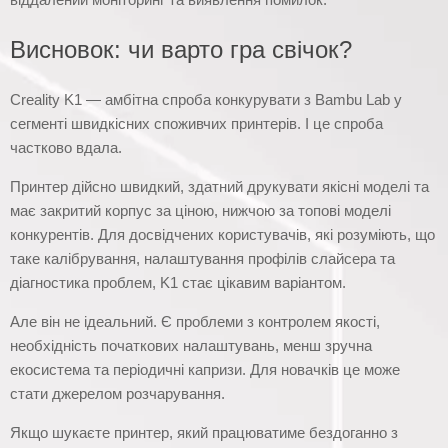
Висновок: чи варто гра свічок?
Creality K1 — амбітна спроба конкурувати з Bambu Lab у
сегменті швидкісних споживчих принтерів. І це спроба
частково вдала.
Принтер дійсно швидкий, здатний друкувати якісні моделі та
має закритий корпус за ціною, нижчою за топові моделі
конкурентів. Для досвідчених користувачів, які розуміють, що
таке калібрування, налаштування профілів слайсера та
діагностика проблем, K1 стає цікавим варіантом.
Але він не ідеальний. Є проблеми з контролем якості,
необхідність початкових налаштувань, менш зручна
екосистема та періодичні капризи. Для новачків це може
стати джерелом розчарування.
Якщо шукаєте принтер, який працюватиме бездоганно з