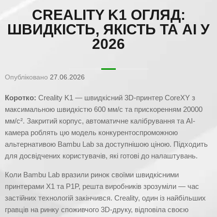
CREALITY K1 ОГЛЯД:
ШВИДКІСТЬ, ЯКІСТЬ ТА AI У
2026
Опубліковано
27.06.2026
Коротко:
Creality K1 — швидкісний 3D-принтер CoreXY з
максимальною швидкістю 600 мм/с та прискоренням 20000
мм/с². Закритий корпус, автоматичне калібрування та AI-
камера роблять цю модель конкурентоспроможною
альтернативою Bambu Lab за доступнішою ціною. Підходить
для досвідчених користувачів, які готові до налаштувань.
Коли Bambu Lab вразили ринок своїми швидкісними
принтерами X1 та P1P, решта виробників зрозуміли — час
застійних технологій закінчився. Creality, один із найбільших
гравців на ринку споживчого 3D-друку, відповіла своєю