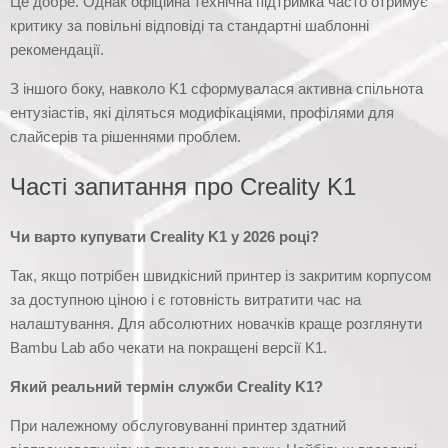
Це добре. Однак офіційна технічна підтримка часто отримує
критику за повільні відповіді та стандартні шаблонні
рекомендації.
З іншого боку, навколо K1 сформувалася активна спільнота
ентузіастів, які діляться модифікаціями, профілями для
слайсерів та рішеннями проблем.
Часті запитання про Creality K1
Чи варто купувати Creality K1 у 2026 році?
Так, якщо потрібен швидкісний принтер із закритим корпусом
за доступною ціною і є готовність витратити час на
налаштування. Для абсолютних новачків краще розглянути
Bambu Lab або чекати на покращені версії K1.
Який реальний термін служби Creality K1?
При належному обслуговуванні принтер здатний