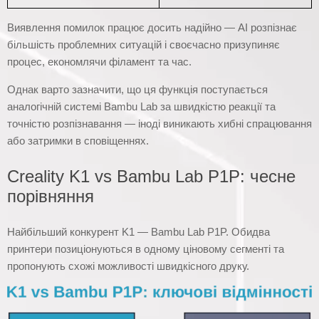
Виявлення помилок працює досить надійно — AI розпізнає
більшість проблемних ситуацій і своєчасно призупиняє
процес, економлячи філамент та час.
Однак варто зазначити, що ця функція поступається
аналогічній системі Bambu Lab за швидкістю реакції та
точністю розпізнавання — іноді виникають хибні спрацювання
або затримки в сповіщеннях.
Creality K1 vs Bambu Lab P1P: чесне
порівняння
Найбільший конкурент K1 — Bambu Lab P1P. Обидва
принтери позиціонуються в одному ціновому сегменті та
пропонують схожі можливості швидкісного друку.