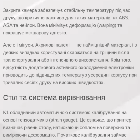
Закрита камера забезпечує стабільну температуру під час
друку, що критично важливо для таких матеріалів, як ABS,
ASA та нейлон. Вона мінімізує деформацію (warping) та
покращує міжшарову адгезію.
Але є і мінуси. Акрилові панелі — не найміцніший матеріал, і в
деяких випадках користувачі скаржаться на тріщини після
транспортування або інтенсивного використання. Крім того,
відсутність додаткового активного охолодження електроніки
призводить до підвищених температур усередині корпусу при
тривалих сесіях друку на високих швидкостях.
Стіл та система вирівнювання
K1 обладнаний автоматичною системою калібрування на
основі тензодатчиків (strain gauge). Це означає, що принтер
визначає рівень столу, натискаючи соплом на поверхню та
вимірюючи деформацію. Початкове калібрування займає