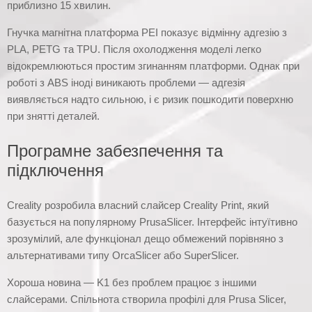
приблизно 15 хвилин.
Гнучка магнітна платформа PEI показує відмінну адгезію з
PLA, PETG та TPU. Після охолодження моделі легко
відокремлюються простим згинанням платформи. Однак при
роботі з ABS іноді виникають проблеми — адгезія
виявляється надто сильною, і є ризик пошкодити поверхню
при знятті деталей.
Програмне забезпечення та
підключення
Creality розробила власний слайсер Creality Print, який
базується на популярному PrusaSlicer. Інтерфейс інтуїтивно
зрозумілий, але функціонал дещо обмежений порівняно з
альтернативами типу OrcaSlicer або SuperSlicer.
Хороша новина — K1 без проблем працює з іншими
слайсерами. Спільнота створила профілі для Prusa Slicer,