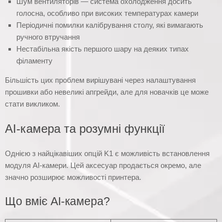
Шум вентиляторів — система охолодження досить
голосна, особливо при високих температурах камери
Періодичні помилки калібрування столу, які вимагають
ручного втручання
Нестабільна якість першого шару на деяких типах
філаменту
Більшість цих проблем вирішувані через налаштування
прошивки або невеликі апгрейди, але для новачків це може
стати викликом.
AI-камера та розумні функції
Однією з найцікавіших опцій K1 є можливість встановлення
модуля AI-камери. Цей аксесуар продається окремо, але
значно розширює можливості принтера.
Що вміє AI-камера?