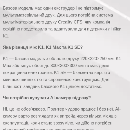
Базова модель має один екструдер і не підтримує
мультиматеріальний друк. Для цього потрібна система
мультіматеріального друку Creality CFS, яку компанія
офіційно представила та адаптувала для підтримки лінійки
K1.
Яка різниця між K1, K1 Max та K1 SE?
K1 — базова модель з областю друку 220×220×250 мм. K1
Max збільшує обсяг до 300×300×300 мм та має деякі
покращення електроніки. K1 SE — бюджетна версія з
меншою швидкістю та спрощеною конструкцією. Для
більшості завдань базового K1 цілком достатньо.
Чи потрібно купувати AI-камеру відразу?
Ні, це не обов’язково. Принтер чудово працює і без неї. AI-
камеру варто розглядати як апгрейд через кілька місяців
експлуатації, коли стане зрозуміло, чи дійсно потрібен
віддалений моніторинг та виявлення помилок.