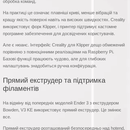
обробка команд.
На практиці це означає плавніші криві, менше вібрацій та
кращу якість поверхні навіть на високих швидкостях. Creality
використовує форк Klipper, і принтер підтримує кастомне
програмне забезпечення для досвідчених користувачів.
Але є нюанс. Інтерфейс Creality для Klipper дещо обмежений
порівняно з повноцінними реалізаціями на Raspberry Pi.
Базові функції працюють чудово, але для глибоких
налаштувань знадобиться ручна конфігурація.
Прямий екструдер та підтримка
філаментів
На відміну від попередніх моделей Ender 3 з екструдером
Bowden, V3 KE використовує прямий екструдер. Це змінює
все.
Прямий екструдер розташований безпосередньо над hotend,