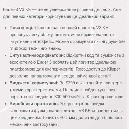
Ender-3 V3 KE — це не універсальне рішення для всіх. Але
для певних категорій користувачів це ідеальний варіант.
Початківці:
Якщо це ваш перший принтер, V3 KE
пропонує легку збірку, автоматичне вирівнювання та
інтуїтивний інтерфейс. Можна отримувати якісні друки без
глибоких технічних знань.
Ентузіасти-модифікатори:
Відкритий код та сумісність з
екосистемою Ender 3 роблять цей принтер ідеальною
платформою для експериментів. Root-доступ до Klipper
дозволяє налаштовувати все до найменшої деталі.
Бюджетні користувачі:
За $299 важко знайти принтер з
такими характеристиками. Це один з найдоступніших
варіантів зі швидкістю 300-500 мм/с та Klipper прошивкою.
Виробники прототипів:
Якщо потрібно швидко
створювати функціональні деталі, V3 KE справляється з
цим завданням. Точність ±0.1 мм достатня для більшості
механічних застосувань.