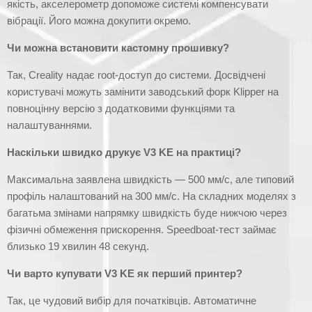
якість, акселерометр допоможе системі компенсувати
вібрації. Його можна докупити окремо.
Чи можна встановити кастомну прошивку?
Так, Creality надає root-доступ до системи. Досвідчені
користувачі можуть замінити заводський форк Klipper на
повноцінну версію з додатковими функціями та
налаштуваннями.
Наскільки швидко друкує V3 KE на практиці?
Максимальна заявлена швидкість — 500 мм/с, але типовий
профіль налаштований на 300 мм/с. На складних моделях з
багатьма змінами напрямку швидкість буде нижчою через
фізичні обмеження прискорення. Speedboat-тест займає
близько 19 хвилин 48 секунд.
Чи варто купувати V3 KE як перший принтер?
Так, це чудовий вибір для початківців. Автоматичне