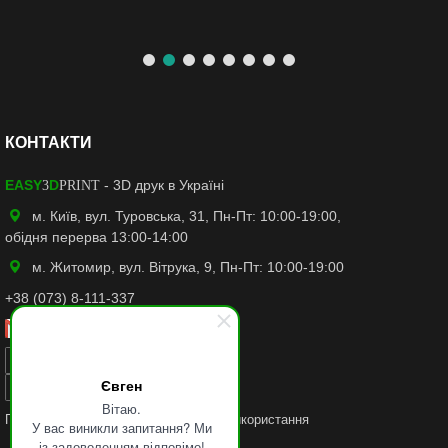
КОНТАКТИ
EASY
D
- 3D друк в Україні
3
PRINT
м. Київ, вул. Туровська, 31, Пн-Пт: 10:00-19:00,
обідня перерва 13:00-14:00
м. Житомир, вул. Вітрука, 9, Пн-Пт: 10:00-19:00
+38 (073) 8-111-337
easy3dprint.ua@gmail.com
Facebook
Євген
Instagram
Вітаю.
Політику конфіденційності
та
Умови використання
У вас виникли запитання? Ми
із задоволенням відповімо!