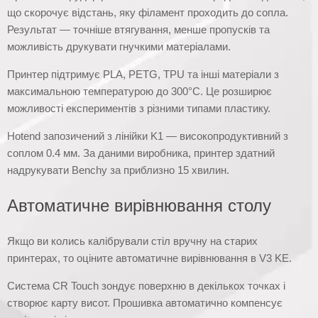
що скорочує відстань, яку філамент проходить до сопла.
Результат — точніше втягування, менше пропусків та
можливість друкувати гнучкими матеріалами.
Принтер підтримує PLA, PETG, TPU та інші матеріали з
максимальною температурою до 300°C. Це розширює
можливості експериментів з різними типами пластику.
Hotend запозичений з лінійки K1 — високопродуктивний з
соплом 0.4 мм. За даними виробника, принтер здатний
надрукувати Benchy за приблизно 15 хвилин.
Автоматичне вирівнювання столу
Якщо ви колись калібрували стіл вручну на старих
принтерах, то оціните автоматичне вирівнювання в V3 KE.
Система CR Touch зондує поверхню в декількох точках і
створює карту висот. Прошивка автоматично компенсує