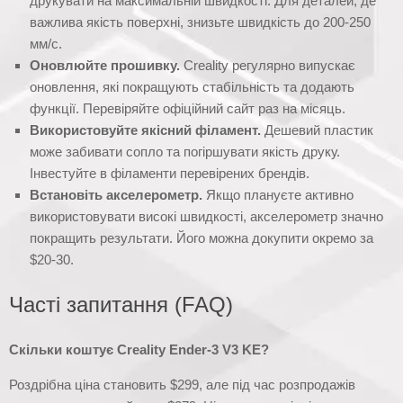
друкувати на максимальній швидкості. Для деталей, де
важлива якість поверхні, знизьте швидкість до 200-250
мм/с.
Оновлюйте прошивку.
Creality регулярно випускає
оновлення, які покращують стабільність та додають
функції. Перевіряйте офіційний сайт раз на місяць.
Використовуйте якісний філамент.
Дешевий пластик
може забивати сопло та погіршувати якість друку.
Інвестуйте в філаменти перевірених брендів.
Встановіть акселерометр.
Якщо плануєте активно
використовувати високі швидкості, акселерометр значно
покращить результати. Його можна докупити окремо за
$20-30.
Часті запитання (FAQ)
Скільки коштує Creality Ender-3 V3 KE?
Роздрібна ціна становить $299, але під час розпродажів