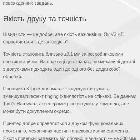
повсякденних завдань.
Якість друку та точність
Швидкість — це добре, але якість важливіша. Як V3 KE
справляється з деталізацією?
Точність становить близько ±0.1 мм за розробниковими
специфікаціями. На практиці це означає, що механічні деталі
з допусками підходять один до одного без додаткової
обробки.
Прошивка Klipper допомагає згладжувати рухи та
зменшувати ефект ringing (хвилястість на стінках). За даними
Tom’s Hardware, акселерометр не входить у комплект, але
може бути докупленим окремо.
Принтер добре справляється з друком функціональних
прототипів, механічних частин та декоративних елементів.
Якість поверхні залежить від обраної швидкості — на 300 мм/