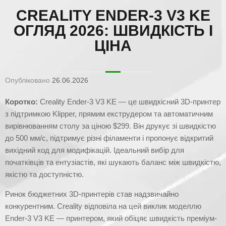
CREALITY ENDER-3 V3 KE
ОГЛЯД 2026: ШВИДКІСТЬ І
ЦІНА
Опубліковано
26.06.2026
Коротко:
Creality Ender-3 V3 KE — це швидкісний 3D-принтер
з підтримкою Klipper, прямим екструдером та автоматичним
вирівнюванням столу за ціною $299. Він друкує зі швидкістю
до 500 мм/с, підтримує різні філаменти і пропонує відкритий
вихідний код для модифікацій. Ідеальний вибір для
початківців та ентузіастів, які шукають баланс між швидкістю,
якістю та доступністю.
Ринок бюджетних 3D-принтерів став надзвичайно
конкурентним. Creality відповіла на цей виклик моделлю
Ender-3 V3 KE — принтером, який обіцяє швидкість преміум-