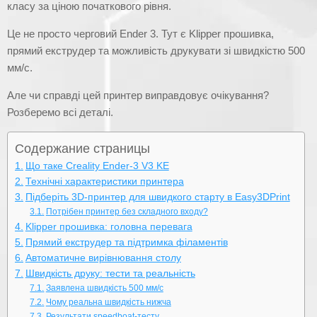
класу за ціною початкового рівня.
Це не просто черговий Ender 3. Тут є Klipper прошивка,
прямий екструдер та можливість друкувати зі швидкістю 500
мм/с.
Але чи справді цей принтер виправдовує очікування?
Розберемо всі деталі.
Содержание страницы
Що таке Creality Ender-3 V3 KE
Технічні характеристики принтера
Підберіть 3D-принтер для швидкого старту в Easy3DPrint
Потрібен принтер без складного входу?
Klipper прошивка: головна перевага
Прямий екструдер та підтримка філаментів
Автоматичне вирівнювання столу
Швидкість друку: тести та реальність
Заявлена швидкість 500 мм/с
Чому реальна швидкість нижча
Результати speedboat-тесту