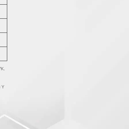
7K.
і Y