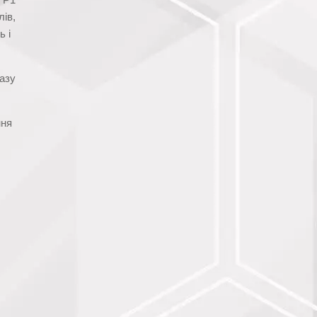
лів,
ь і
азу
ння