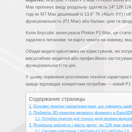
Max пропонує вищу роздільну здатність 14″ 12K (24.
тоді як M7 Max дешевший із 13.6″ 7K (46μm XY) і об’
функціональність (P1 Max) або баланс ціни та прод
Коли Anycubic анонсувала Photon P1 Max, це стало 
задалися питанням: чи варто чекати на новинку, я
Обидві моделі орієнтовані на користувачів, які пот
масштабних моделей або професійного застосування. 
функціональності та ціні.
У цьому порівнянні розглянемо технічні характерис
краще відповідає конкретним потребам — новий P1
Содержание страницы
Основні технічні характеристики: що говорять циф
Підберіть 3D-принтер великого формату в Easy3DP
Потрібен принтер для точного друку великих моделе
Роздільна здатність і якість друку: де 12K має зна
Система освітлення: LighTurbo 4.0 VS LighTurbo 3.0