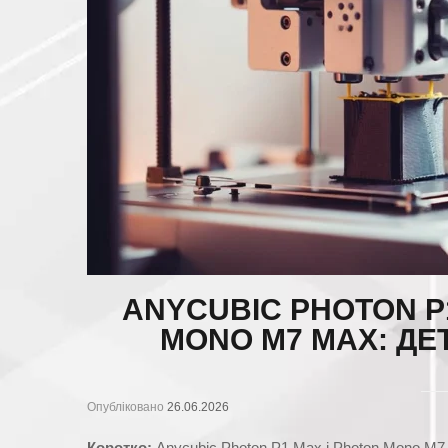
ANYCUBIC PHOTON P
MONO M7 MAX: ДЕ
Опубліковано
26.06.2026
Коротко:
Anycubic Photon P1 Max і Photon Mono M7