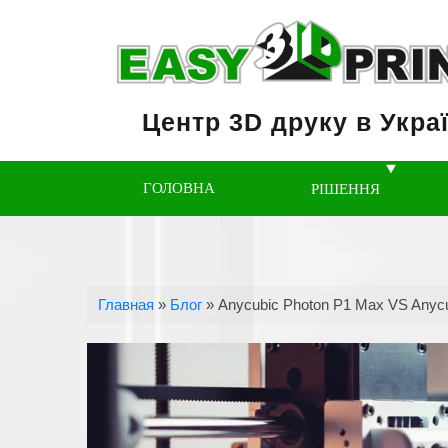
Центр 3D друку в Украї
ГОЛОВНА
РІШЕННЯ
Главная
»
Блог
»
Anycubic Photon P1 Max VS Anyc