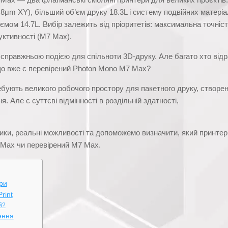
8μm XY), більший об’єм друку 18.3L і систему подвійних матеріа
ємом 14.7L. Вибір залежить від пріоритетів: максимальна точніст
уктивності (M7 Max).
справжньою подією для спільноти 3D-друку. Але багато хто відр
кщо вже є перевірений Photon Mono M7 Max?
ребують великого робочого простору для пакетного друку, створе
Але є суттєві відмінності в роздільній здатності,
тики, реальні можливості та допоможемо визначити, який принтер
 Max чи перевірений M7 Max.
ри
rint
й?
чення