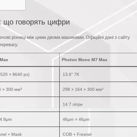
и: що говорять цифри
чові різниці між цими двома машинами. Офіційні дані з сайту
перевагу.
 Max
Photon Mono M7 Max
1520 × 8640 px)
13.6″ 7K
4 × 300 мм³
298 × 164 × 300 мм³
14.7 літри
24.8μm
46μm × 46μm
nel + Mask
COB + Fresnel