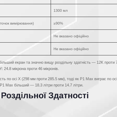
1300 мл
точок вимірювання)
≥90%
Не вказано офіційно
Не вказано офіційно
більший екран та значно вищу роздільну здатність — 12K проти 
: 24.8 мікрона проти 46 мікронів.
 по осі X (298 мм проти 285.5 мм), тоді як P1 Max виграє по ос
P1 Max більший — 18.3 літри проти 14.7 літри.