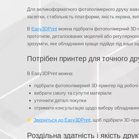
Для великоформатного фотополімерного друку важлив
засвітки, стабільність платформи, якість екрана, в
В
Easy3DPrint
можна підібрати фотополімерний 3D-пр
прототипів, деталізованих моделей або регулярного
зрозуміти, яке обладнання краще підійде під ваші за
Потрібен принтер для точного д
В Easy3DPrint можна:
підібрати фотополімерний 3D-принтер під робочі
вибрати смолу та супутні матеріали
уточнити деталі покупки
отримати консультацію щодо вибору обладнанн
Зверніться до Easy3DPrint
, щоб підібрати 3D-при
Роздільна здатність і якість дру