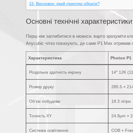
Висновок: який принтер обрати?
Основні технічні характеристик
Перш ніж заглибитися в нюанси, варто зрозуміти клю
Anycubic чітко показують, де саме P1 Max отримав 
Характеристика
Photon P1
Роздільна здатність екрану
14″ 12K (1
Розмір друку
285.5 × 21
Об’єм побудови
18.3 літри
Точність XY
24.8μm × 
Система освітлення
COB + Fres