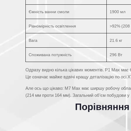
Ємність ванни смоли
1900 мл
Рівномірність освітлення
>92% (208 
Вага
21.6 кг
Споживана потужність
296 Вт
Одразу видно кілька цікавих моментів. P1 Max має 
Це означає майже вдвічі кращу деталізацію по осі XY
Але ось що цікаво: M7 Max має ширшу робочу область
(214 мм проти 164 мм). Загальний об’єм побудови у 