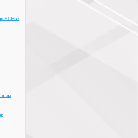
ія P1 Max
ванням
ки