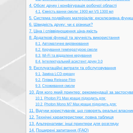
Обсяг друку і конфігурація робочої області
Ємність ванни смоли: 1900 мл VS 1300 мл
Система подвійних матеріалів: ексклюзивна функц
Швидкість друку: чи є різниця?
Ціна і співвідношення ціна-якість
Додаткові функції та зручність використання
Автоматичне вирівнювання
Керування температурою смоли
Wi-Fi та віддалене керування
Інтелектуальний асистент друку 3.0
Експлуатаційні витрати та обслуговування
Заміна LCD-екрану
Плівка Release Film
Споживання смоли
Для кого який принтер: рекомендації за застосу
Photon P1 Max краще підходить для:
Photon Mono M7 Max краще підходить для:
Відгуки користувачів: що говорять реальні власни
Технічні характеристики: повна таблиця
Альтернативи: інші принтери для розгляду
Поширені запитання (FAQ)