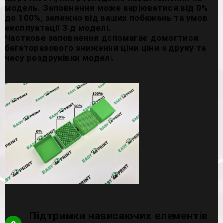
модель. Заповнення може варіюватися від 0%
до 100%, залежно від ваших побажань та умов
експлуатації 3 д моделі.
Часткове заповнення допомагає домогтися
багаторазового зниження ціни ціни з друку та
часу роздруківки моделі.
Підтримки нависаючих елементів