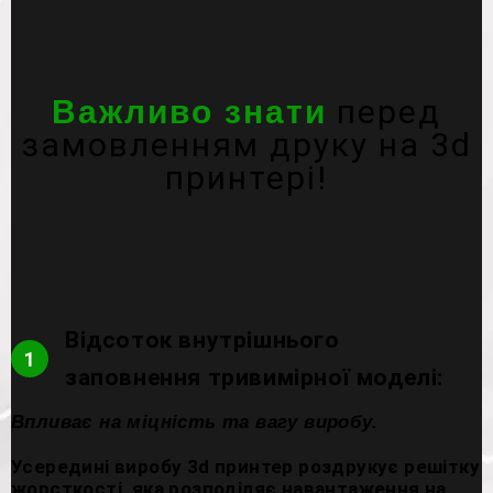
перед
Важливо знати
замовленням друку на 3d
принтері!
Відсоток внутрішнього
1
заповнення тривимірної моделі:
Впливає на міцність та вагу виробу.
Усередині виробу 3d принтер роздрукує решітку
жорсткості, яка розподіляє навантаження на