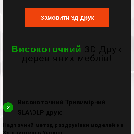
Замовити 3д друк
3D Друк
Високоточний
дерев'яних меблів!
Високоточний Тривимірний
2
SLA\DLP друк:
Надточний метод роздруківки моделей на
3д принтері в Україні