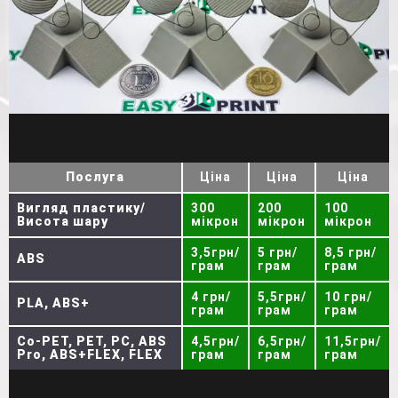
Послуга
Ціна
Ціна
Ціна
Вигляд пластику/
300
200
100
Висота шару
мікрон
мікрон
мікрон
3,5грн/
5 грн/
8,5 грн/
ABS
грам
грам
грам
4 грн/
5,5грн/
10 грн/
PLA, ABS+
грам
грам
грам
Co-PET, PET, PC, ABS
4,5грн/
6,5грн/
11,5грн/
Pro, ABS+FLEX, FLEX
грам
грам
грам