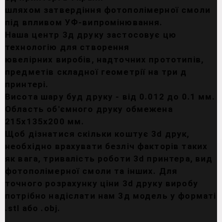
шляхом затвердіння фотополімерної смоли
під впливом УФ-випромінювання.
Наша центр 3д друку застосовує цю
технологію для створення
ювелірних виробів, надточних прототипів,
предметів складної геометрії на три д
принтері.
Висота шару буд друку - від 0.012 до 0.1 мм.
Область об'ємного друку обмежена
215х135х200 мм.
Щоб дізнатися скільки коштує 3d друк,
необхідно врахувати безліч факторів таких
як вага, тривалість роботи 3d принтера, вид
фотополімерної смоли та інших. Для
точного розрахунку ціни 3d друку виробу
потрібно надіслати нам 3д модель у форматі
.stl або .obj.