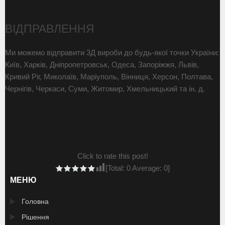
ВІДПРАВЛЕННЯ
Ми можемо відправити 3Д вироби до будь-якої точки України:
Київ, Харків, Дніпропетровськ, Одеса, Запоріжжя, Львів,
Кривий Ріг, Миколаїв, Маріуполь, Вінниця, Херсон, Полтава,
Чернігів, Черкаси, Суми, Житомир, Хмельницький та ін. д.
Click to rate this post!
[Total:
0
Average:
0
]
МЕНЮ
Головна
Рішення