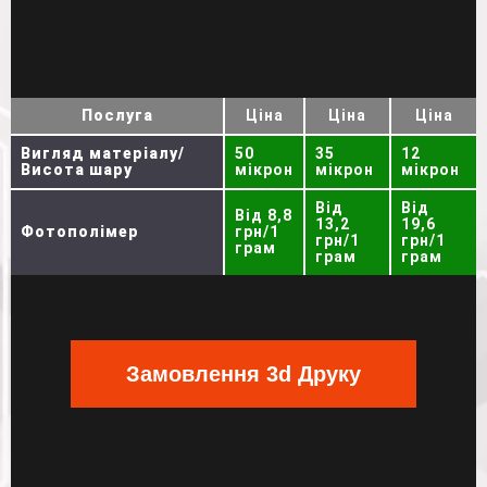
Послуга
Ціна
Ціна
Ціна
Вигляд матеріалу/
50
35
12
Висота шару
мікрон
мікрон
мікрон
Від
Від
Від 8,8
13,2
19,6
Фотополімер
грн/1
грн/1
грн/1
грам
грам
грам
Замовлення 3d Друку