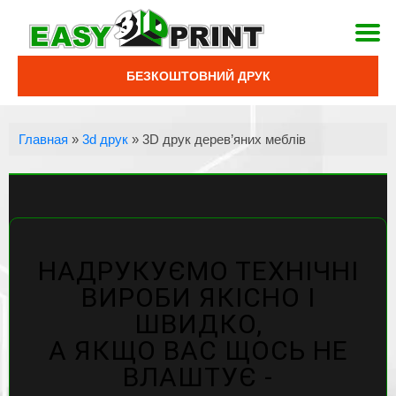
БЕЗКОШТОВНИЙ ДРУК
Главная
»
3d друк
»
3D друк дерев’яних меблів
НАДРУКУЄМО ТЕХНІЧНІ
ВИРОБИ ЯКІСНО І
ШВИДКО,
А ЯКЩО ВАС ЩОСЬ НЕ
ВЛАШТУЄ -