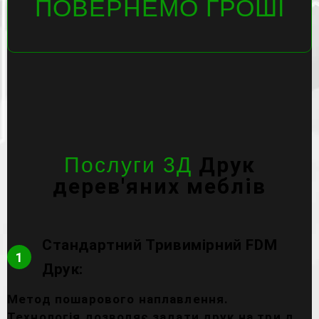
ПОВЕРНЕМО ГРОШІ
Друк
Послуги 3Д
дерев'яних меблів
Стандартний Тривимірний FDM
1
Друк:
Метод пошарового наплавлення.
Технологія дозволяє задати друк на три д