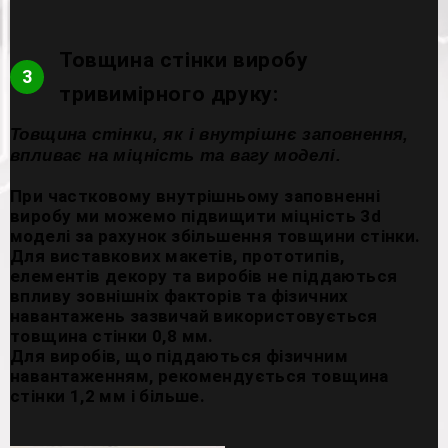
Товщина стінки виробу
3
тривимірного друку:
Товщина стінки, як і внутрішнє заповнення,
впливає на міцність та вагу моделі.
При частковому внутрішньому заповненні
виробу ми можемо підвищити міцність 3d
моделі за рахунок збільшення товщини стінки.
Для виставкових макетів, прототипів,
елементів декору та виробів не піддаються
впливу зовнішніх факторів та фізичних
навантажень зазвичай використовується
товщина стінки 0,8 мм.
Для виробів, що піддаються фізичним
навантаженням, рекомендується товщина
стінки 1,2 мм і більше.