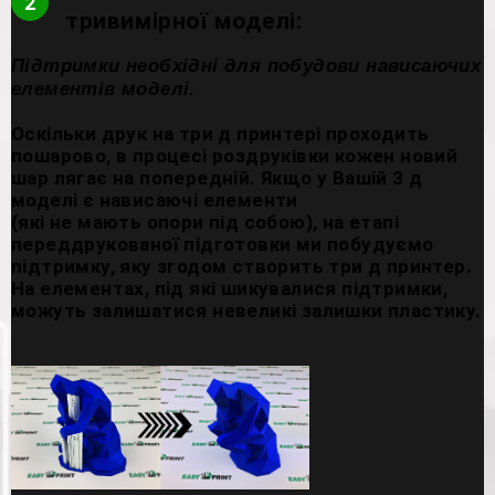
2
тривимірної моделі:
Підтримки необхідні для побудови нависаючих
елементів моделі.
Оскільки друк на три д принтері проходить
пошарово, в процесі роздруківки кожен новий
шар лягає на попередній. Якщо у Вашій 3 д
моделі є нависаючі елементи
(які не мають опори під собою), на етапі
переддрукованої підготовки ми побудуємо
підтримку, яку згодом створить три д принтер.
На елементах, під які шикувалися підтримки,
можуть залишатися невеликі залишки пластику.