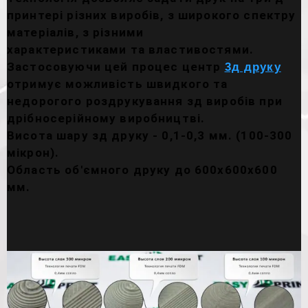
принтері різних виробів, з широкого спектру
матеріалів, з різними
характеристиками та властивостями.
Застосовуючи цей процес центр
3д друку
отримує можливість швидкого та
недорогого роздрукування зд виробів при
дрібносерійному виробництві.
Висота шару зд друку - 0,1-0,3 мм. (100-300
мікрон).
Область об'ємного друку до 600х600х600
мм.