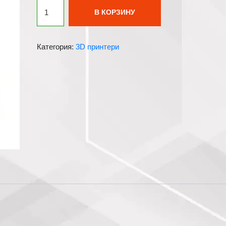
Количество
В КОРЗИНУ
товара
Втулка
8х11х22
Категория:
3D принтери
мм