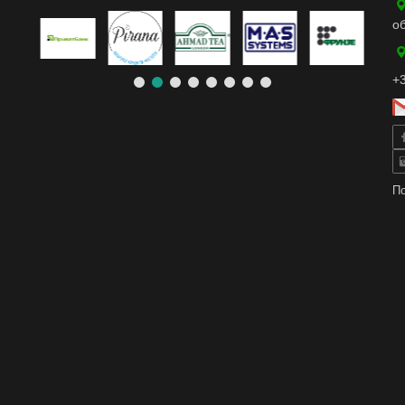
о
+3
По