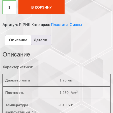
Количество
В КОРЗИНУ
товара
PLA
пластик
Артикул:
P-PNK
Категория:
Пластики, Смолы
1
кг
WANHAO
Описание
Детали
розовый
Описание
Характеристики:
Диаметр нити
1,75 мм
3
Плотность
1,250 г/см
Температура
-10 +50°
эксплуатации, °С