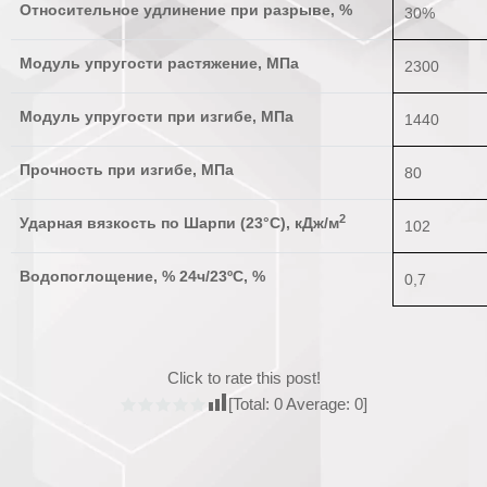
Относительное удлинение при разрыве, %
30%
Модуль упругости растяжение, МПа
2300
Модуль упругости при изгибе, МПа
1440
Прочность при изгибе, МПа
80
2
Ударная вязкость по Шарпи (23°C), кДж/м
102
Водопоглощение, % 24ч/23ºC, %
0,7
Click to rate this post!
[Total:
0
Average:
0
]