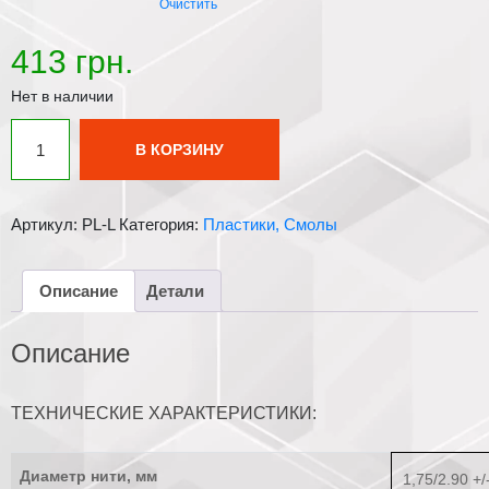
Очистить
413
грн.
Нет в наличии
Количество
В КОРЗИНУ
товара
PLA
пластик
Артикул:
PL-L
Категория:
Пластики, Смолы
PLEXIWIRE
розовый
флуоресцентный
Описание
Детали
Описание
ТЕХНИЧЕСКИЕ ХАРАКТЕРИСТИКИ:
Диаметр нити, мм
1,75/2.90 +/