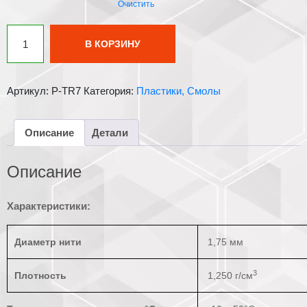
Очистить
Количество
В КОРЗИНУ
товара
PLA
пластик
Артикул:
P-TR7
Категория:
Пластики, Смолы
1
кг
WANHAO
Описание
Детали
полупрозрачный
серый
Описание
Характеристики:
Диаметр нити
1,75 мм
3
Плотность
1,250 г/см