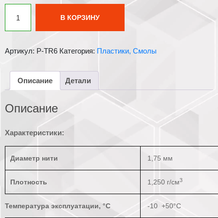
Количество
В КОРЗИНУ
товара
PLA
пластик
Артикул:
P-TR6
Категория:
Пластики, Смолы
1
кг
WANHAO
Описание
Детали
полупрозрачный
пурпурный
Описание
Характеристики:
Диаметр нити
1,75 мм
3
Плотность
1,250 г/см
Температура эксплуатации, °С
-10 +50°С