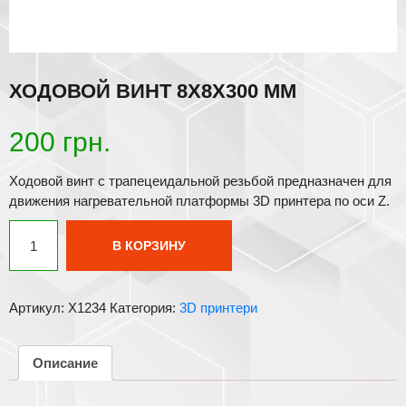
ХОДОВОЙ ВИНТ 8Х8Х300 ММ
200
грн.
Ходовой винт с трапецеидальной резьбой предназначен для
движения нагревательной платформы 3D принтера по оси Z.
Количество
В КОРЗИНУ
товара
Ходовой
винт
Артикул:
X1234
Категория:
3D принтери
8х8х300
мм
Описание