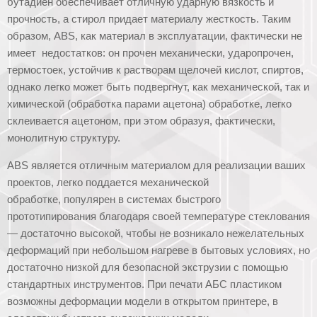
бутадиен обеспечивает отличную ударную вязкость и
прочность, а стирол придает материалу жесткость. Таким
образом, ABS, как материал в эксплуатации, фактически не
имеет недостатков: он прочен механически, ударопрочен,
термостоек, устойчив к растворам щелочей кислот, спиртов,
однако легко может быть подвергнут, как механической, так и
химической (обработка парами ацетона) обработке, легко
склеивается ацетоном, при этом образуя, фактически,
монолитную структуру.
ABS является отличным материалом для реализации ваших
проектов, легко поддается механической
обработке, популярен в системах быстрого
прототипирования благодаря своей температуре стеклования
— достаточно высокой, чтобы не возникало нежелательных
деформаций при небольшом нагреве в бытовых условиях, но
достаточно низкой для безопасной экструзии с помощью
стандартных инструментов. При печати АБС пластиком
возможны деформации модели в открытом принтере, в