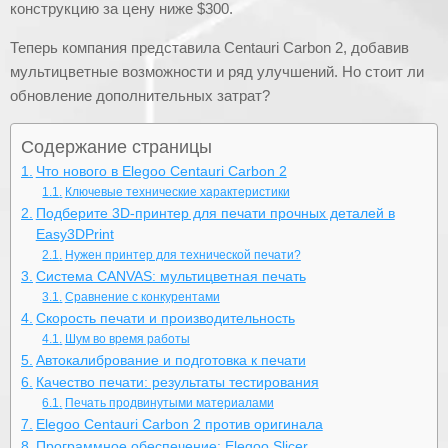
конструкцию за цену ниже $300.
Теперь компания представила Centauri Carbon 2, добавив
мультицветные возможности и ряд улучшений. Но стоит ли
обновление дополнительных затрат?
Содержание страницы
Что нового в Elegoo Centauri Carbon 2
Ключевые технические характеристики
Подберите 3D-принтер для печати прочных деталей в
Easy3DPrint
Нужен принтер для технической печати?
Система CANVAS: мультицветная печать
Сравнение с конкурентами
Скорость печати и производительность
Шум во время работы
Автокалибрование и подготовка к печати
Качество печати: результаты тестирования
Печать продвинутыми материалами
Elegoo Centauri Carbon 2 против оригинала
Программное обеспечение: Elegoo Slicer