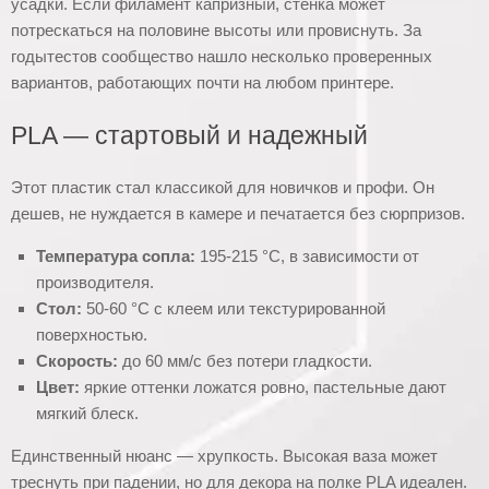
усадки. Если филамент капризный, стенка может
потрескаться на половине высоты или провиснуть. За
годытестов сообщество нашло несколько проверенных
вариантов, работающих почти на любом принтере.
PLA — стартовый и надежный
Этот пластик стал классикой для новичков и профи. Он
дешев, не нуждается в камере и печатается без сюрпризов.
Температура сопла:
195-215 °C, в зависимости от
производителя.
Стол:
50-60 °C с клеем или текстурированной
поверхностью.
Скорость:
до 60 мм/с без потери гладкости.
Цвет:
яркие оттенки ложатся ровно, пастельные дают
мягкий блеск.
Единственный нюанс — хрупкость. Высокая ваза может
треснуть при падении, но для декора на полке PLA идеален.