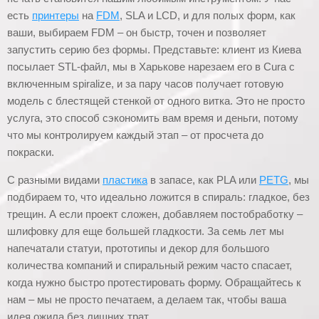
есть
принтеры
на
FDM
, SLA и LCD, и для полых форм, как
ваши, выбираем FDM – он быстр, точен и позволяет
запустить серию без формы. Представьте: клиент из Киева
посылает STL-файл, мы в Харькове нарезаем его в Cura с
включенным spiralize, и за пару часов получает готовую
модель с блестящей стенкой от одного витка. Это не просто
услуга, это способ сэкономить вам время и деньги, потому
что мы контролируем каждый этап – от просчета до
покраски.
С разными видами
пластика
в запасе, как PLA или
PETG
, мы
подбираем то, что идеально ложится в спираль: гладкое, без
трещин. А если проект сложен, добавляем постобработку –
шлифовку для еще большей гладкости. За семь лет мы
напечатали статуи, прототипы и декор для большого
количества компаний и спиральный режим часто спасает,
когда нужно быстро протестировать форму. Обращайтесь к
нам – мы не просто печатаем, а делаем так, чтобы ваша
идея ожила без лишних трат.