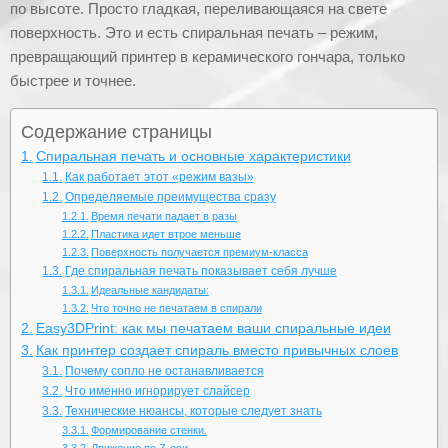
по высоте. Просто гладкая, переливающаяся на свете
поверхность. Это и есть спиральная печать – режим,
превращающий принтер в керамического гончара, только
быстрее и точнее.
Содержание страницы
Спиральная печать и основные характеристики
Как работает этот «режим вазы»
Определяемые преимущества сразу
Время печати падает в разы
Пластика идет втрое меньше
Поверхность получается премиум-класса
Где спиральная печать показывает себя лучше
Идеальные кандидаты:
Что точно не печатаем в спирали
Easy3DPrint: как мы печатаем ваши спиральные идеи
Как принтер создает спираль вместо привычных слоев
Почему сопло не останавливается
Что именно игнорирует слайсер
Технические нюансы, которые следует знать
Формирование стенки.