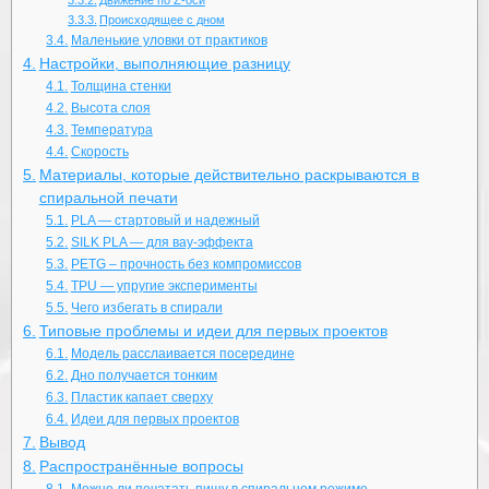
Движение по Z-оси
Происходящее с дном
Маленькие уловки от практиков
Настройки, выполняющие разницу
Толщина стенки
Высота слоя
Температура
Скорость
Материалы, которые действительно раскрываются в
спиральной печати
PLA — стартовый и надежный
SILK PLA — для вау-эффекта
PETG – прочность без компромиссов
TPU — упругие эксперименты
Чего избегать в спирали
Типовые проблемы и идеи для первых проектов
Модель расслаивается посередине
Дно получается тонким
Пластик капает сверху
Идеи для первых проектов
Вывод
Распространённые вопросы