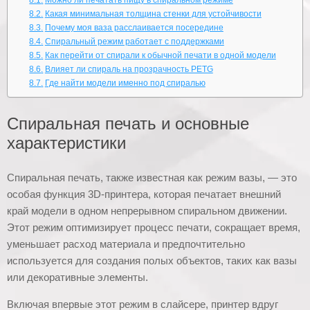
Можно ли печатать пищу в спиральном режиме
Какая минимальная толщина стенки для устойчивости
Почему моя ваза расслаивается посередине
Спиральный режим работает с поддержками
Как перейти от спирали к обычной печати в одной модели
Влияет ли спираль на прозрачность PETG
Где найти модели именно под спиралью
Спиральная печать и основные
характеристики
Спиральная печать, также известная как режим вазы, — это
особая функция 3D-принтера, которая печатает внешний
край модели в одном непрерывном спиральном движении.
Этот режим оптимизирует процесс печати, сокращает время,
уменьшает расход материала и предпочтительно
используется для создания полых объектов, таких как вазы
или декоративные элементы.
Включая впервые этот режим в слайсере, принтер вдруг