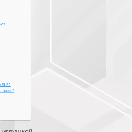
ься
в SLS?
овторно?
ь игрушкой