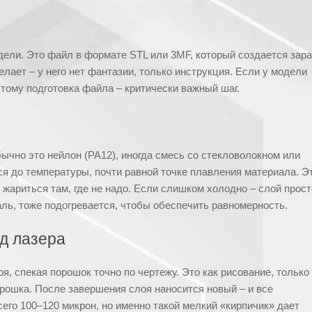
одели. Это файл в формате STL или 3MF, который создается зар
лает – у него нет фантазии, только инструкция. Если у модели
этому подготовка файла – критически важный шаг.
чно это нейлон (PA12), иногда смесь со стекловолокном или
ся до температуры, почти равной точке плавления материала. Э
 жариться там, где не надо. Если слишком холодно – слой прост
аль, тоже подогревается, чтобы обеспечить равномерность.
од лазера
я, спекая порошок точно по чертежу. Это как рисование, только
орошка. После завершения слоя наносится новый – и все
его 100–120 микрон, но именно такой мелкий «кирпичик» дает