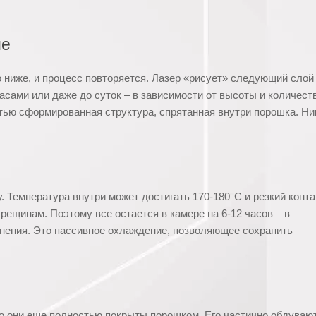
ие
 ниже, и процесс повторяется. Лазер «рисует» следующий слой
часами или даже до суток – в зависимости от высоты и количест
стью сформированная структура, спрятанная внутри порошка. Ни
. Температура внутри может достигать 170-180°C и резкий конта
ещинам. Поэтому все остается в камере на 6-12 часов – в
лнения. Это пассивное охлаждение, позволяющее сохранить
о они еще полностью покрыты порошком. Его частично обдуваю