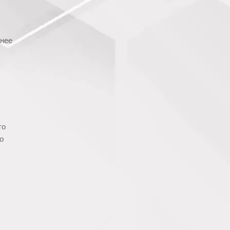
анее
то
о