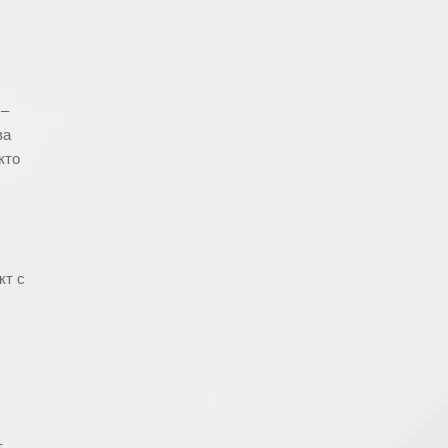
 –
ва
кто
кт с
т