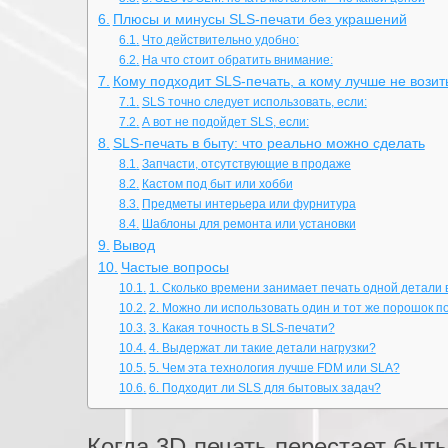
Плюсы и минусы SLS-печати без украшений
Что действительно удобно:
На что стоит обратить внимание:
Кому подходит SLS-печать, а кому лучше не возит
SLS точно следует использовать, если:
А вот не подойдет SLS, если:
SLS-печать в быту: что реально можно сделать
Запчасти, отсутствующие в продаже
Кастом под быт или хобби
Предметы интерьера или фурнитура
Шаблоны для ремонта или установки
Вывод
Частые вопросы
1. Сколько времени занимает печать одной детали 
2. Можно ли использовать один и тот же порошок п
3. Какая точность в SLS-печати?
4. Выдержат ли такие детали нагрузки?
5. Чем эта технология лучше FDM или SLA?
6. Подходит ли SLS для бытовых задач?
Когда 3D-печать перестает быт