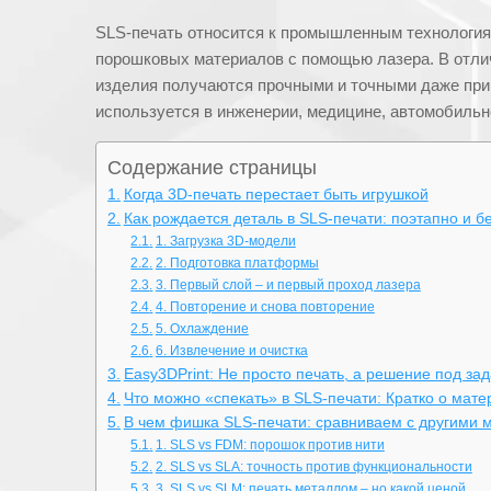
SLS-печать относится к промышленным технология
порошковых материалов с помощью лазера. В отлич
изделия получаются прочными и точными даже при 
используется в инженерии, медицине, автомобильн
Содержание страницы
Когда 3D-печать перестает быть игрушкой
Как рождается деталь в SLS-печати: поэтапно и б
1. Загрузка 3D-модели
2. Подготовка платформы
3. Первый слой – и первый проход лазера
4. Повторение и снова повторение
5. Охлаждение
6. Извлечение и очистка
Easy3DPrint: Не просто печать, а решение под зад
Что можно «спекать» в SLS-печати: Кратко о мате
В чем фишка SLS-печати: сравниваем с другими 
1. SLS vs FDM: порошок против нити
2. SLS vs SLA: точность против функциональности
3. SLS vs SLM: печать металлом – но какой ценой