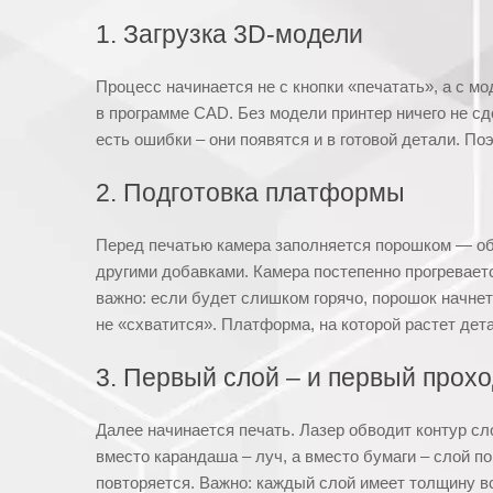
1. Загрузка 3D-модели
Процесс начинается не с кнопки «печатать», а с м
в программе CAD. Без модели принтер ничего не сде
есть ошибки – они появятся и в готовой детали. По
2. Подготовка платформы
Перед печатью камера заполняется порошком — обы
другими добавками. Камера постепенно прогревает
важно: если будет слишком горячо, порошок начнет
не «схватится». Платформа, на которой растет дет
3. Первый слой – и первый прох
Далее начинается печать. Лазер обводит контур сло
вместо карандаша – луч, а вместо бумаги – слой п
повторяется. Важно: каждый слой имеет толщину вс