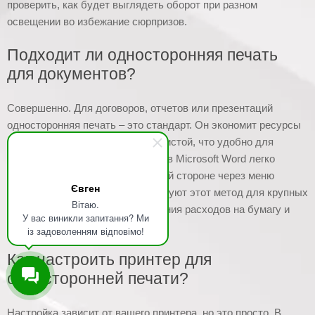
проверить, как будет выглядеть оборот при разном
освещении во избежание сюрпризов.
Подходит ли односторонняя печать
для документов?
Совершенно. Для договоров, отчетов или презентаций
односторонняя печать – это стандарт. Он экономит ресурсы
и оставляет обратную сторону чистой, что удобно для
заметок или отметок. К примеру, в Microsoft Word легко
настроить печать только на одной стороне через меню
Євген
«Параметры». Компании используют этот метод для крупных
Вітаю.
партий документов для сокращения расходов на бумагу и
У вас виникли запитання? Ми
тонер.
із задоволенням відповімо!
Как настроить принтер для
односторонней печати?
Настройка зависит от вашего принтера, но это просто. В