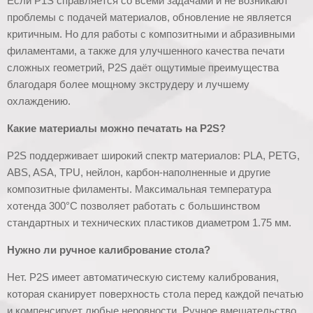
Если P1S справляется со всеми задачами и не возникают
проблемы с подачей материалов, обновление не является
критичным. Но для работы с композитными и абразивными
филаментами, а также для улучшенного качества печати
сложных геометрий, P2S даёт ощутимые преимущества
благодаря более мощному экструдеру и лучшему
охлаждению.
Какие материалы можно печатать на P2S?
P2S поддерживает широкий спектр материалов: PLA, PETG,
ABS, ASA, TPU, нейлон, карбон-наполненные и другие
композитные филаменты. Максимальная температура
хотенда 300°C позволяет работать с большинством
стандартных и технических пластиков диаметром 1.75 мм.
Нужно ли ручное калибрование стола?
Нет. P2S имеет автоматическую систему калибрования,
которая сканирует поверхность стола перед каждой печатью
и компенсирует любые неровности. Ручное вмешательство