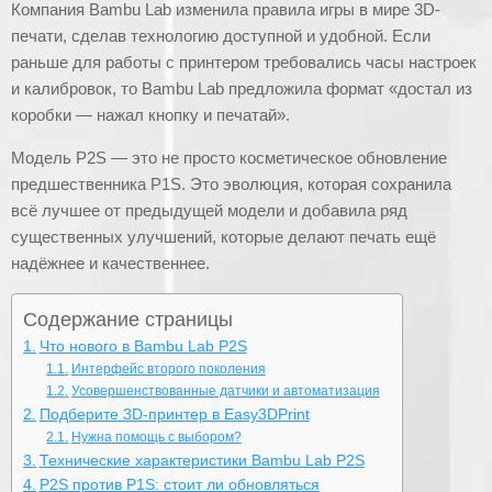
Компания Bambu Lab изменила правила игры в мире 3D-
печати, сделав технологию доступной и удобной. Если
раньше для работы с принтером требовались часы настроек
и калибровок, то Bambu Lab предложила формат «достал из
коробки — нажал кнопку и печатай».
Модель P2S — это не просто косметическое обновление
предшественника P1S. Это эволюция, которая сохранила
всё лучшее от предыдущей модели и добавила ряд
существенных улучшений, которые делают печать ещё
надёжнее и качественнее.
Содержание страницы
Что нового в Bambu Lab P2S
Интерфейс второго поколения
Усовершенствованные датчики и автоматизация
Подберите 3D-принтер в Easy3DPrint
Нужна помощь с выбором?
Технические характеристики Bambu Lab P2S
P2S против P1S: стоит ли обновляться