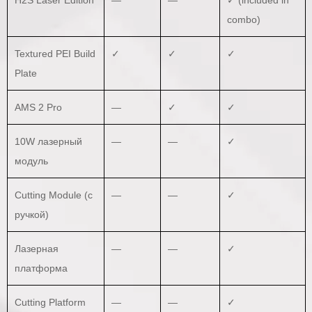
H2S Laser Edition
—
—
✓ (included in
combo)
Textured PEI Build
✓
✓
✓
Plate
AMS 2 Pro
—
✓
✓
10W лазерный
—
—
✓
модуль
Cutting Module (с
—
—
✓
ручкой)
Лазерная
—
—
✓
платформа
Cutting Platform
—
—
✓