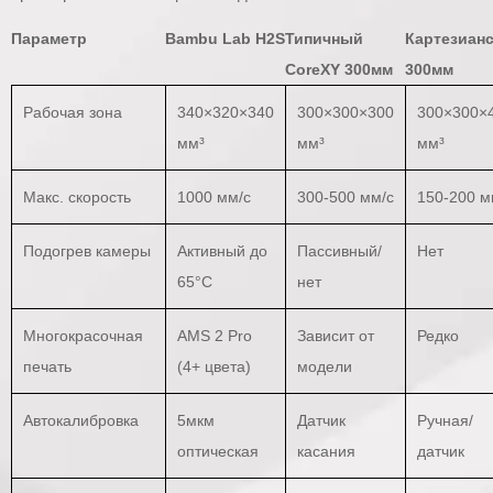
Параметр
Bambu Lab H2S
Типичный
Картезиан
CoreXY 300мм
300мм
Рабочая зона
340×320×340
300×300×300
300×300×
мм³
мм³
мм³
Макс. скорость
1000 мм/с
300-500 мм/с
150-200 м
Подогрев камеры
Активный до
Пассивный/
Нет
65°C
нет
Многокрасочная
AMS 2 Pro
Зависит от
Редко
печать
(4+ цвета)
модели
Автокалибровка
5мкм
Датчик
Ручная/
оптическая
касания
датчик