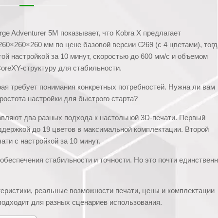
rge Adventurer 5M показывает, что Kobra X предлагает
60×260×260 мм по цене базовой версии €269 (с 4 цветами), тогд
той настройкой за 10 минут, скоростью до 600 мм/с и объемом
oreXY-структуру для стабильности.
рая требует понимания конкретных потребностей. Нужна ли вам
ростота настройки для быстрого старта?
ставляют два разных подхода к настольной 3D-печати. Первый
ддержкой до 19 цветов в максимальной комплектации. Второй
ти с настройкой за 10 минут.
обеспечения стабильности и точности. Но это почти единственн
теристики, реальные возможности печати, цены и комплектации
подходит для разных сценариев использования.