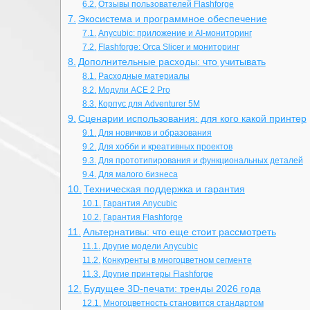
Отзывы пользователей Flashforge
Экосистема и программное обеспечение
Anycubic: приложение и AI-мониторинг
Flashforge: Orca Slicer и мониторинг
Дополнительные расходы: что учитывать
Расходные материалы
Модули ACE 2 Pro
Корпус для Adventurer 5M
Сценарии использования: для кого какой принтер
Для новичков и образования
Для хобби и креативных проектов
Для прототипирования и функциональных деталей
Для малого бизнеса
Техническая поддержка и гарантия
Гарантия Anycubic
Гарантия Flashforge
Альтернативы: что еще стоит рассмотреть
Другие модели Anycubic
Конкуренты в многоцветном сегменте
Другие принтеры Flashforge
Будущее 3D-печати: тренды 2026 года
Многоцветность становится стандартом