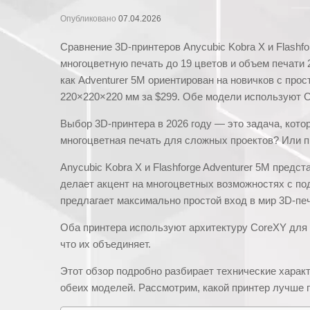
Опубликовано
07.04.2026
Сравнение 3D-принтеров Anycubic Kobra X и Flashfo
многоцветную печать до 19 цветов и объем печати 2
как Adventurer 5M ориентирован на новичков с прос
220×220×220 мм за $299. Обе модели используют C
Выбор 3D-принтера в 2026 году — это задача, кото
многоцветная печать для сложных проектов? Или п
Anycubic Kobra X и Flashforge Adventurer 5M пред
делает акцент на многоцветных возможностях с по
предлагает максимально простой вход в мир 3D-печа
Оба принтера используют архитектуру CoreXY для 
что их объединяет.
Этот обзор подробно разбирает технические харак
обеих моделей. Рассмотрим, какой принтер лучше 