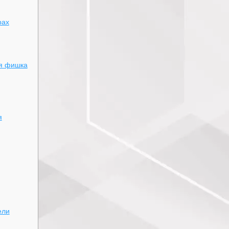
рах
ая фишка
я
ели