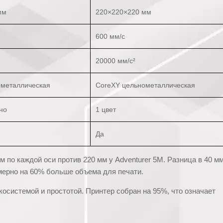
мм
220×220×220 мм
600 мм/с
20000 мм/с²
ометаллическая
CoreXY цельнометаллическая
но
1 цвет
Да
 по каждой оси против 220 мм у Adventurer 5M. Разница в 40 м
имерно на 60% больше объема для печати.
косистемой и простотой. Принтер собран на 95%, что означает