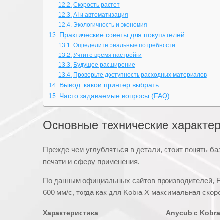
Скорость растет
AI и автоматизация
Экологичность и экономия
Практические советы для покупателей
Определите реальные потребности
Учтите время настройки
Будущее расширение
Проверьте доступность расходных материалов
Вывод: какой принтер выбрать
Часто задаваемые вопросы (FAQ)
Основные технические характер
Прежде чем углубляться в детали, стоит понять б
печати и сферу применения.
По данным официальных сайтов производителей, Fl
600 мм/с, тогда как для Kobra X максимальная скор
Характеристика
Anycubic Kobra