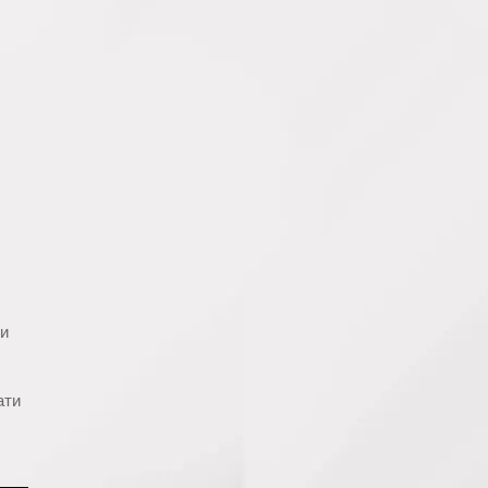
ти
ати