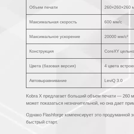
Объем печати
260×260×260 
Максимальная скорость
600 мм/с
Максимальное ускорение
20000 мм/с²
Конструкция
CoreXY цельн
Цвета (базовая версия)
4 цвета встрое
Автовыравнивание
LeviQ 3.0
Kobra X предлагает больший объем печати — 260 мм
может показаться незначительной, но она дает пр
Однако Flashforge компенсирует это продуманной э
быстрый старт.