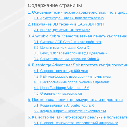
Содержание страницы
Основные технические характеристики: что в циф
Архитектура CoreXY: почему это важно
Покупайте 3D технику в EASY3DPRINT
Ищете, где купить 3D технику?
Anycubic Kobra X: многоцветная печать как главн
Система ACE Gen 2: как это работает
Цены и комплектации Kobra X
LeviQ 3.0: первый слой всегда идеальный
Совместимость материалов Kobra X
Flashforge Adventurer 5M: простота как философи
Скорость печати: до 600 мм/с
PEI-платформа с двусторонним покрытием
Быстросменные сопла: экономия времени
Цена Flashforge Adventurer 5M
Ограничения материалов
Прямое сравнение: преимущества и недостатки
Когда выбирать Anycubic Kobra X
Когда выбирать Flashforge Adventurer 5M
Качество печати: что говорят реальные пользоват
Скорость vs качество: классический компромисс