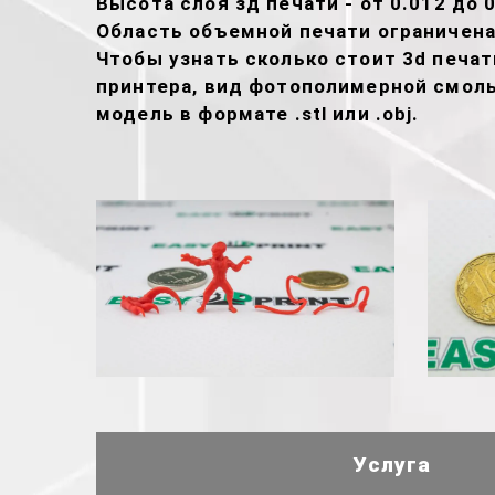
Высота слоя зд печати - от 0.012 до 0
Область объемной печати ограничена
Чтобы узнать сколько стоит 3d печа
принтера, вид фотополимерной смолы
модель в формате .stl или .obj.
Услуга