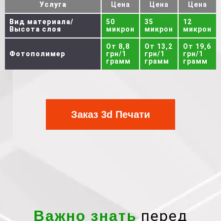
Услуга
Цена
Цена
Цена
Вид материала/
50
35
12
Высота слоя
микрон
микрон
микрон
От 8,8
От 13,2
От 19,6
Фотополимер
грн/1
грн/1
грн/1
грамм
грамм
грамм
Заказ 3d Печати
перед
Важно знать