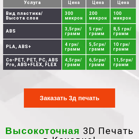
Услуга
Цена
Цена
Цена
Вид пластика/
300
200
100
Высота слоя
микрон
микрон
микрон
3,5грн/
5 грн/
8,5 грн/
ABS
грамм
грамм
грамм
4 грн/
5,5грн/
10 грн/
PLA, ABS+
грамм
грамм
грамм
Co-PET, PET, PC, ABS
4,5грн/
6,5грн/
11,5грн/
Pro, ABS+FLEX, FLEX
грамм
грамм
грамм
Заказать 3д печать
3D Печать
Высокоточная